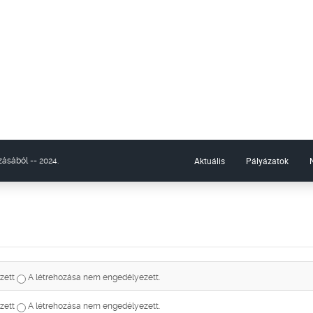
Aktuális
Pályázatok
ásából -- 2024.
zett
A létrehozása nem engedélyezett.
zett
A létrehozása nem engedélyezett.