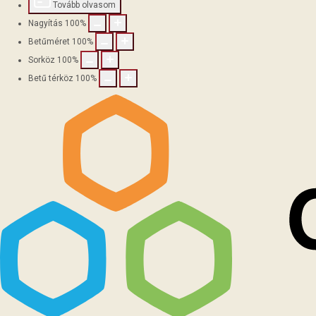
Tovább olvasom
Nagyítás
100
%
Betűméret
100
%
Sorköz
100
%
Betű térköz
100
%