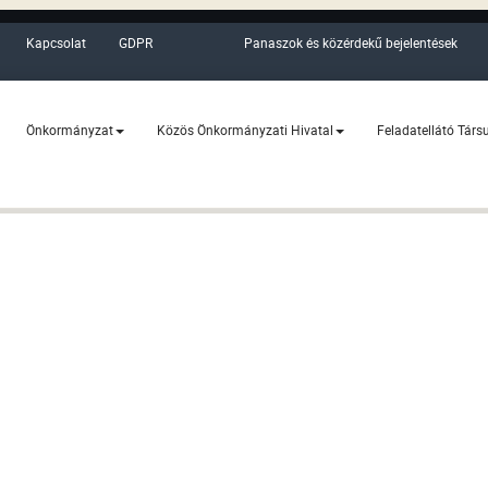
Kapcsolat
GDPR
Panaszok és közérdekű bejelentések
Önkormányzat
Közös Önkormányzati Hivatal
Feladatellátó Társ