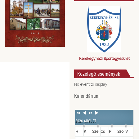
Kerekegyházi Sportegyesület
Közelegő események
No event to display
Kalendárium
Previous
Previous
Next
Next
Year
Month
Year
Month
2026 AUGUST
H
K
Sze
Cs
P
Szo
V