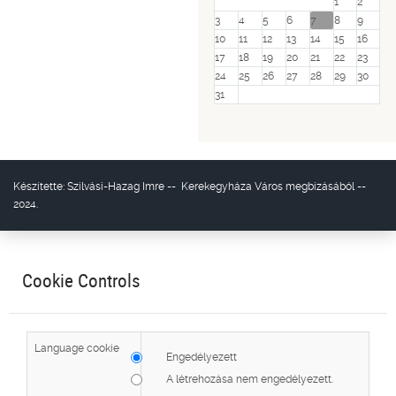
1
2
3
4
5
6
7
8
9
10
11
12
13
14
15
16
17
18
19
20
21
22
23
24
25
26
27
28
29
30
31
Készítette:
Szilvási-Hazag Imre
--
Kerekegyháza Város
megbízásából --
2024.
Cookie Controls
Language cookie
Engedélyezett
A létrehozása nem engedélyezett.