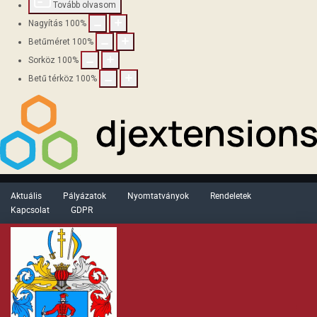
Tovább olvasom
Nagyítás
100
%
Betűméret
100
%
Sorköz
100
%
Betű térköz
100
%
Aktuális
Pályázatok
Nyomtatványok
Rendeletek
Kapcsolat
GDPR