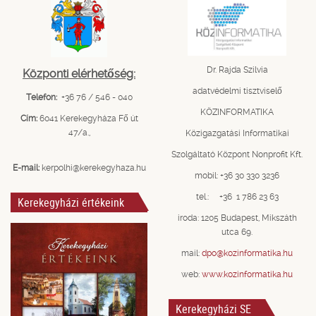
Dr. Rajda Szilvia
Központi elérhetőség:
adatvédelmi tisztviselő
Telefon:
+36 76 / 546 - 040
KÖZINFORMATIKA
Cím:
6041 Kerekegyháza Fő út
47/a.,
Közigazgatási Informatikai
Szolgáltató Központ Nonprofit Kft.
E-mail:
kerpolhi@kerekegyhaza.hu
mobil: +36 30 330 3236
tel.: +36 1 786 23 63
Kerekegyházi értékeink
iroda: 1205 Budapest, Mikszáth
utca 69.
mail:
dpo@kozinformatika.hu
web:
www.kozinformatika.hu
Kerekegyházi SE