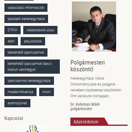
választási információk
iparpark kerekegyháza
DTKH
választások 2024
elbir
pályázatok
bérelhető iparicsarnok
Polgármesteri
bérelhető ipacsarnok bács-
köszöntő
kiskun vármegye
Kerekegyháza Város
iparcsarnok kerekegyháza
Önkormányzata és polgárai
nevében tisztelettel köszöntöm
madárinfluenza
mvm
Önt városunk honlapján.
áramszünet
Dr. Kelemen Márk
polgármester
Kapcsolat
Adatvédelem