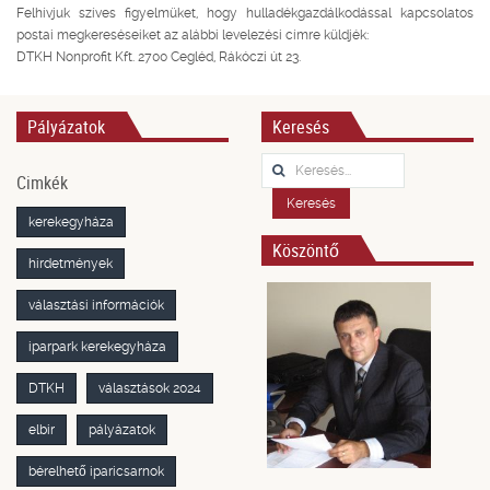
Felhívjuk szíves figyelmüket, hogy hulladékgazdálkodással kapcsolatos
postai megkereséseiket az alábbi levelezési címre küldjék:
DTKH Nonprofit Kft. 2700 Cegléd, Rákóczi út 23.
Pályázatok
Keresés
Keresés...
Cimkék
Keresés
kerekegyháza
Köszöntő
hirdetmények
választási információk
iparpark kerekegyháza
DTKH
választások 2024
elbir
pályázatok
bérelhető iparicsarnok