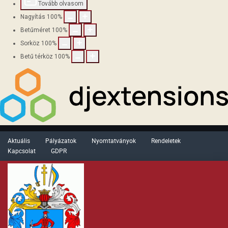
Tovább olvasom
Nagyítás
100
%
Betűméret
100
%
Sorköz
100
%
Betű térköz
100
%
Aktuális
Pályázatok
Nyomtatványok
Rendeletek
Kapcsolat
GDPR