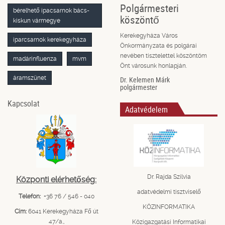
Polgármesteri
bérelhető ipacsarnok bács-
köszöntő
kiskun vármegye
Kerekegyháza Város
iparcsarnok kerekegyháza
Önkormányzata és polgárai
nevében tisztelettel köszöntöm
madárinfluenza
mvm
Önt városunk honlapján.
áramszünet
Dr. Kelemen Márk
polgármester
Kapcsolat
Adatvédelem
Dr. Rajda Szilvia
Központi elérhetőség:
adatvédelmi tisztviselő
Telefon:
+36 76 / 546 - 040
KÖZINFORMATIKA
Cím:
6041 Kerekegyháza Fő út
47/a.,
Közigazgatási Informatikai