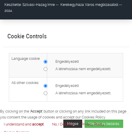
Készítette:
Szilvási-Hazag Imre
--
Kerekegyháza Város
megbízásából --
2024.
Cookie Controls
Language cookie
Engedélyezett
A létrehozása nem engedélyezett.
All other cookies
Engedélyezett
A létrehozása nem engedélyezett.
By clicking on the
'Accept'
button or clicking on any link included on this page
you consent the usage of cookies and accept our Cookies Policy.
Mégse
Mentés és bezárás
I understand and
accept
No, I Decline
Privacy Policy