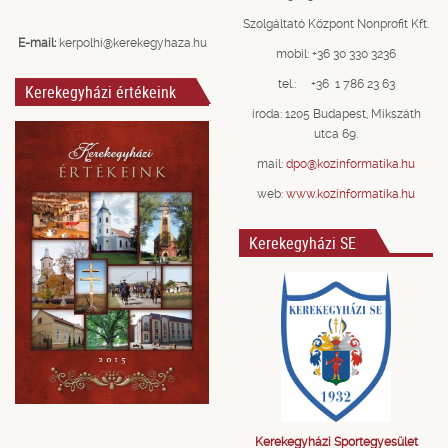
Szolgáltató Központ Nonprofit Kft.
E-mail:
kerpolhi@kerekegyhaza.hu
mobil: +36 30 330 3236
tel.: +36 1 786 23 63
Kerekegyházi értékeink
iroda: 1205 Budapest, Mikszáth
utca 69.
mail:
dpo@kozinformatika.hu
web:
www.kozinformatika.hu
Kerekegyházi SE
Kerekegyházi Sportegyesület