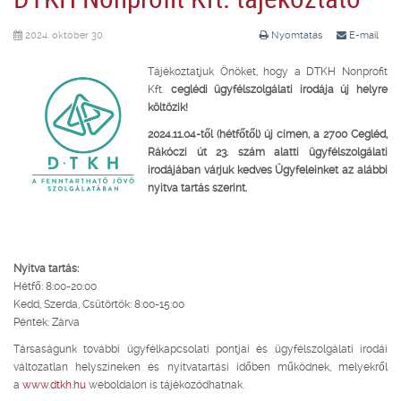
2024. október 30.
Nyomtatás
E-mail
Tájékoztatjuk Önöket, hogy a DTKH Nonprofit
Kft.
ceglédi ügyfélszolgálati irodája új helyre
költözik!
2024.11.04-től (hétfőtől) új címen, a 2700 Cegléd,
Rákóczi út 23. szám alatti ügyfélszolgálati
irodájában várjuk kedves Ügyfeleinket az alábbi
nyitva tartás szerint.
Nyitva tartás:
Hétfő: 8:00-20:00
Kedd, Szerda, Csütörtök: 8:00-15:00
Péntek: Zárva
Társaságunk további ügyfélkapcsolati pontjai és ügyfélszolgálati irodái
változatlan helyszíneken és nyitvatartási időben működnek, melyekről
a
www.dtkh.hu
weboldalon is tájékozódhatnak.