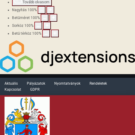
Tovább olvasom
Nagyítás
100
%
Betűméret
100
%
Sorköz
100
%
Betű térköz
100
%
Aktuális
Pályázatok
Nyomtatványok
Rendeletek
Kapcsolat
GDPR