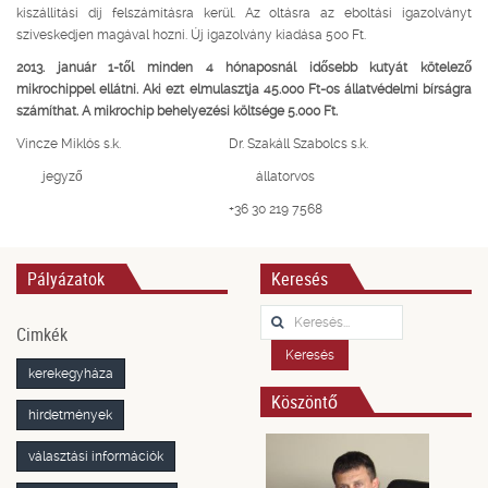
kiszállítási díj felszámításra kerül. Az oltásra az eboltási igazolványt
szíveskedjen magával hozni. Új igazolvány kiadása 500 Ft.
2013. január 1-től minden 4 hónaposnál idősebb kutyát kötelező
mikrochippel ellátni. Aki ezt elmulasztja 45.000 Ft-os állatvédelmi bírságra
számíthat. A mikrochip behelyezési költsége 5.000 Ft.
Vincze Miklós s.k. Dr. Szakáll Szabolcs s.k.
jegyző állatorvos
+36 30 219 7568
Pályázatok
Keresés
Keresés...
Cimkék
Keresés
kerekegyháza
Köszöntő
hirdetmények
választási információk