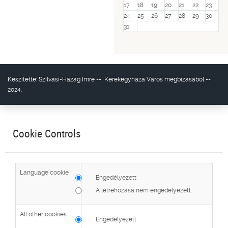
17
18
19
20
21
22
23
24
25
26
27
28
29
30
31
Készítette:
Szilvási-Hazag Imre
--
Kerekegyháza Város
megbízásából --
2024.
Cookie Controls
Language cookie
Engedélyezett
A létrehozása nem engedélyezett.
All other cookies
Engedélyezett