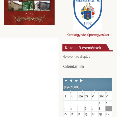
Kerekegyházi Sportegyesület
Közelegő események
No event to display
Kalendárium
Previous
Previous
Next
Next
Year
Month
Year
Month
2026 AUGUST
H
K
Sze
Cs
P
Szo
V
1
2
3
4
5
6
7
8
9
10
11
12
13
14
15
16