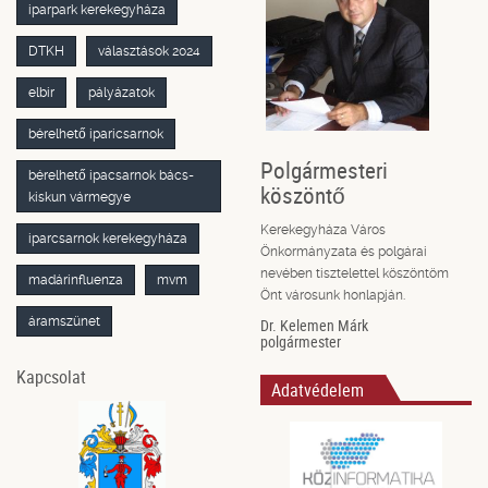
iparpark kerekegyháza
DTKH
választások 2024
elbir
pályázatok
bérelhető iparicsarnok
Polgármesteri
bérelhető ipacsarnok bács-
köszöntő
kiskun vármegye
Kerekegyháza Város
iparcsarnok kerekegyháza
Önkormányzata és polgárai
nevében tisztelettel köszöntöm
madárinfluenza
mvm
Önt városunk honlapján.
áramszünet
Dr. Kelemen Márk
polgármester
Kapcsolat
Adatvédelem