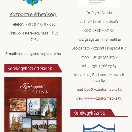
Dr. Rajda Szilvia
Központi elérhetőség:
adatvédelmi tisztviselő
Telefon:
+36 76 / 546 - 040
KÖZINFORMATIKA
Cím:
6041 Kerekegyháza Fő út
47/a.,
Közigazgatási Informatikai
Szolgáltató Központ Nonprofit Kft.
E-mail:
kerpolhi@kerekegyhaza.hu
mobil: +36 30 330 3236
tel.: +36 1 786 23 63
Kerekegyházi értékeink
iroda: 1205 Budapest, Mikszáth
utca 69.
mail:
dpo@kozinformatika.hu
web:
www.kozinformatika.hu
Kerekegyházi SE