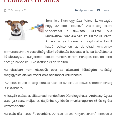
2024. május 21.
Nyomtatás
E-mail
Értesítjük Kerekegyháza Város Lakosságát,
hogy az ebek kötelező veszettség elleni
védőoltását a
164/2008. (XII.20.) FVM
rendeletnek megfelelően az állatorvos végzi.
Az eb tartója köteles a tulajdonába került
kutyát bejelenteni az eb oltási könyvének
bemutatásával
. A veszettség elleni védőoltás beadása a kutya tartójának a
kötelessége.
A tulajdonos köteles minden három hónapos életkort elért
ebet 30 napon belül veszettség ellen beoltani
.
Az oltásban nem részesült ebet az állattartó költségére hatósági
megfigyelés alá kell vonni, és a beoltást el kell rendelni.
Az oltási kötelezettség elmulasztásakor az állat tartójával szemben bírság
is kiszabható!
A kutyák oltása az állatorvosi rendelőben (Kerekegyháza, Andrássy Gyula
utca 54.) 2024. május 21. és június 15. között munkanapokon 16 és 19 óra
között történik.
Az oltás díja 5.000 Ft ebenként.
Az állat tartási helyén történő oltásnál a