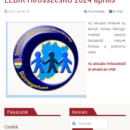
2024. április 16.
Nyomtatás
E-mail
Az aktuális hírllevél az
elmúlt hónap bűnügyi
híreiből készült
összesítő, melyek
forrása a police.hu
oldal.
Az aktuális hírösszesítő
itt érhető el! (.Pdf)
Pályázatok
Keresés
Keresés...
Cimkék