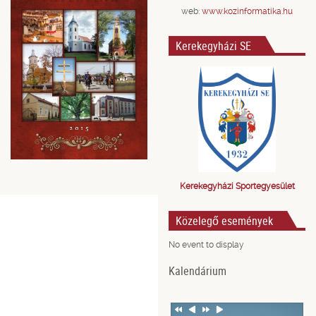
web:
www.kozinformatika.hu
Kerekegyházi SE
Kerekegyházi Sportegyesület
Közelegő események
No event to display
Kalendárium
Previous
Previous
Next
Next