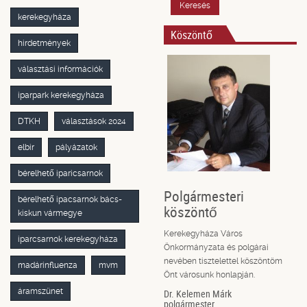
Keresés
kerekegyháza
Köszöntő
hirdetmények
választási információk
iparpark kerekegyháza
DTKH
választások 2024
elbir
pályázatok
bérelhető iparicsarnok
Polgármesteri
bérelhető ipacsarnok bács-
köszöntő
kiskun vármegye
Kerekegyháza Város
iparcsarnok kerekegyháza
Önkormányzata és polgárai
nevében tisztelettel köszöntöm
madárinfluenza
mvm
Önt városunk honlapján.
áramszünet
Dr. Kelemen Márk
polgármester