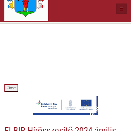
Close
ELBIR-Hírösszesítő 2024 április