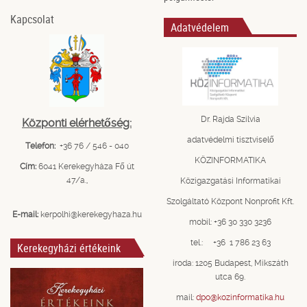
Kapcsolat
Adatvédelem
Dr. Rajda Szilvia
Központi elérhetőség:
adatvédelmi tisztviselő
Telefon:
+36 76 / 546 - 040
KÖZINFORMATIKA
Cím:
6041 Kerekegyháza Fő út
47/a.,
Közigazgatási Informatikai
Szolgáltató Központ Nonprofit Kft.
E-mail:
kerpolhi@kerekegyhaza.hu
mobil: +36 30 330 3236
tel.: +36 1 786 23 63
Kerekegyházi értékeink
iroda: 1205 Budapest, Mikszáth
utca 69.
mail:
dpo@kozinformatika.hu