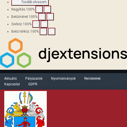
Tovább olvasom
Nagyítás
100
%
Betűméret
100
%
Sorköz
100
%
Betű térköz
100
%
Aktuális
Pályázatok
Nyomtatványok
Rendeletek
Kapcsolat
GDPR