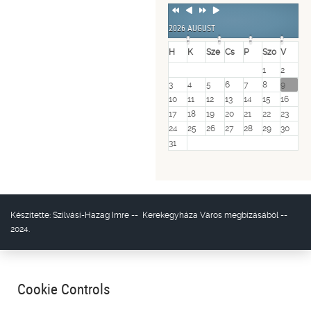
Previous
Previous
Next
Next
Year
Month
Year
Month
2026 AUGUST
H
K
Sze
Cs
P
Szo
V
1
2
3
4
5
6
7
8
9
10
11
12
13
14
15
16
17
18
19
20
21
22
23
24
25
26
27
28
29
30
31
Készítette:
Szilvási-Hazag Imre
--
Kerekegyháza Város
megbízásából --
2024.
Cookie Controls