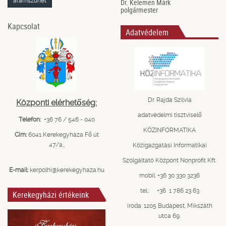
áramszünet
Dr. Kelemen Márk
polgármester
Kapcsolat
Adatvédelem
Dr. Rajda Szilvia
Központi elérhetőség:
adatvédelmi tisztviselő
Telefon:
+36 76 / 546 - 040
KÖZINFORMATIKA
Cím:
6041 Kerekegyháza Fő út
47/a.,
Közigazgatási Informatikai
Szolgáltató Központ Nonprofit Kft.
E-mail:
kerpolhi@kerekegyhaza.hu
mobil: +36 30 330 3236
tel.: +36 1 786 23 63
Kerekegyházi értékeink
iroda: 1205 Budapest, Mikszáth
utca 69.