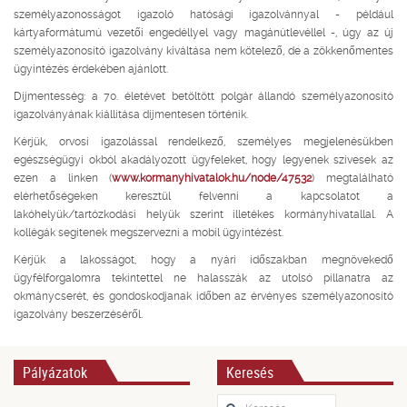
személyazonosságot igazoló hatósági igazolvánnyal - például
kártyaformátumú vezetői engedéllyel vagy magánútlevéllel -, úgy az új
személyazonosító igazolvány kiváltása nem kötelező, de a zökkenőmentes
ügyintézés érdekében ajánlott.
Díjmentesség: a 70. életévet betöltött polgár állandó személyazonosító
igazolványának kiállítása díjmentesen történik.
Kérjük, orvosi igazolással rendelkező, személyes megjelenésükben
egészségügyi okból akadályozott ügyfeleket, hogy legyenek szívesek az
ezen a linken (
www.kormanyhivatalok.hu/node/47532
) megtalálható
elérhetőségeken keresztül felvenni a kapcsolatot a
lakóhelyük/tartózkodási helyük szerint illetékes kormányhivatallal. A
kollégák segítenek megszervezni a mobil ügyintézést.
Kérjük a lakosságot, hogy a nyári időszakban megnövekedő
ügyfélforgalomra tekintettel ne halasszák az utolsó pillanatra az
okmánycserét, és gondoskodjanak időben az érvényes személyazonosító
igazolvány beszerzéséről.
Pályázatok
Keresés
Keresés...