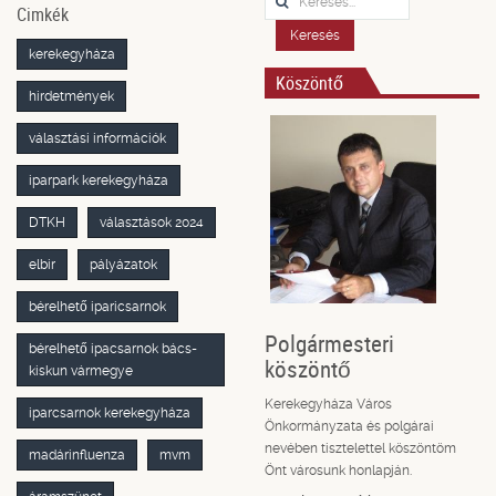
Cimkék
Keresés
kerekegyháza
Köszöntő
hirdetmények
választási információk
iparpark kerekegyháza
DTKH
választások 2024
elbir
pályázatok
bérelhető iparicsarnok
Polgármesteri
bérelhető ipacsarnok bács-
köszöntő
kiskun vármegye
Kerekegyháza Város
iparcsarnok kerekegyháza
Önkormányzata és polgárai
nevében tisztelettel köszöntöm
madárinfluenza
mvm
Önt városunk honlapján.