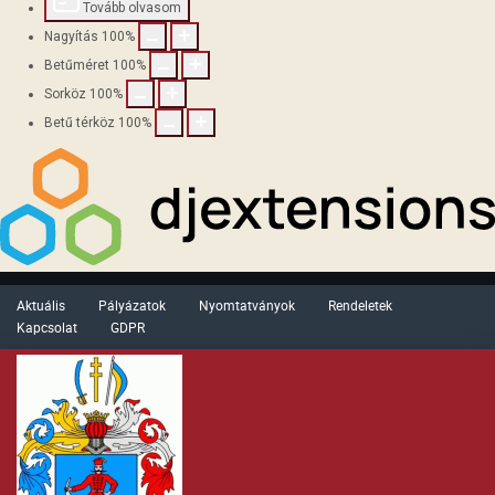
Tovább olvasom
Nagyítás
100
%
Betűméret
100
%
Sorköz
100
%
Betű térköz
100
%
Aktuális
Pályázatok
Nyomtatványok
Rendeletek
Kapcsolat
GDPR