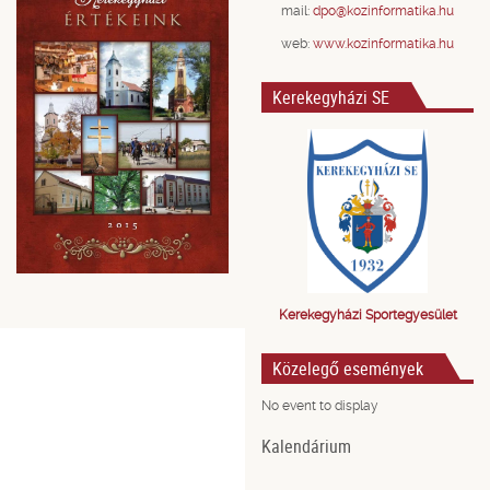
mail:
dpo@kozinformatika.hu
web:
www.kozinformatika.hu
Kerekegyházi SE
Kerekegyházi Sportegyesület
Közelegő események
No event to display
Kalendárium