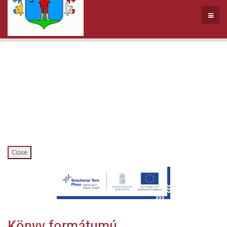
Close
Könyv formátumú