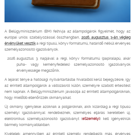
A Belügyminisztérium (BM) felhívja az állampolgárok figyelmét, hogy az
európai uniós szabályozással összhangban,
2026. augusztus 3-án végleg
érvényüket vesztik
a régi típusú, könyv formátumú, határidő nélkül érvényes
személyazonosító igazolványok.
augusztus 3. napjával a régi, könyv formátumú (papíralapú, akár
puha- vagy keményfedeles) személyazonosító igazolványok
érvényessége megszűnik.
A lejárat ténye a hatósági nyilvántartásba hivatalból kerül bejegyzésre, így
az érintett állampolgárok a változásról külön, személyre szabott értesítést
nem kapnak. A Belügyminisztérium javasolja az érintett állampolgároknak,
hogy mielőbb ellenőrizzék okmányaikat.
Új okmány igénylése: azoknak a polgároknak, akik kizárólag a régi típusú
személyi igazolvánnyal rendelkeznek, személyes eljárás keretében új,
elektronikus személyazonosító igazolványt (
eSzemélyi
) kell igényelniük
bármely kormányablakban.
Kivételek: amennyiben az érintett személy rendelkezik más, érvényes