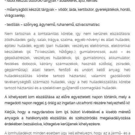
• fából készült bútorok/tárgyak - ablakkeret, ajtó, kerítés
• műanyagból készült tárgyak – vödör, láda, kertibútor, gyerekjátékok, hordó,
virágcserép;
• textíliák – szőnyeg, ágynemű, ruhanemű, szivacsmatrac
Nem tartoznak a lomtalanítás körébe, így nem kerülnek elszállításra:
zöldhulladék: gally, salak, trágya, szalma, egyéb növényi és állati hulladék;
építési hulladék, egyéb ipari hulladék; veszélyes elektromos, elektronikai
készülékek (pl. TV-készülék, hűtőgép…); gumiabroncsok, autó – és
gépalkatrészek, veszélyes hulladékok, (pl.: gumiabroncs, akkumulátor;
festékes dobozok, kátrány származékok, használt sütőolaj, zsiradék,
gépjárműolaj); állati tetem, fertőző és undort keltő anyag; heti
hulladékszállítás körébe tartozó háztartási, valamint gazdálkodói
tevékenységből származó hulladék, vagy a heti hulladékszállítás körébe
tartozó háztartási és a szelektíven gyűjtendő csomagolási hulladék.
A kihelyezett lom elszállítása az előre egyeztetett napon történik, mely a
megadott napon reggel 5 óráig az ingatlan utcafronti részére helyezhető ki!
Kérjük, hogy a nagydarabos lom (pl. bútor) kivételével a kisebb méretű
anyagok a hatékonyabb elszállítás és szétszóródás megakadályozása
érdekében bezsákolva, kötegelve kerüljenek kihelyezésre.
A lomhulladékot minden esetben úgy kell elhelyezni, hogy az a jármű- és a