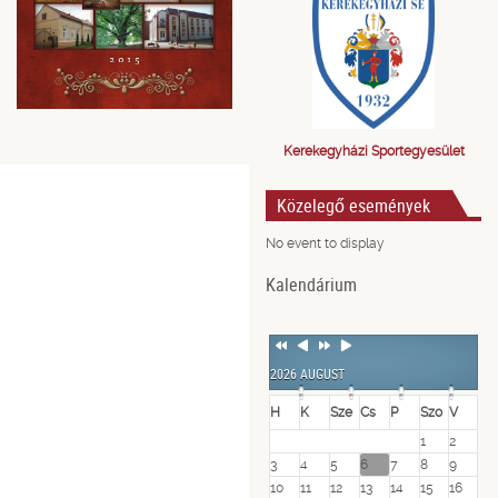
Kerekegyházi Sportegyesület
Közelegő események
No event to display
Kalendárium
Previous
Previous
Next
Next
Year
Month
Year
Month
2026 AUGUST
H
K
Sze
Cs
P
Szo
V
1
2
3
4
5
6
7
8
9
10
11
12
13
14
15
16