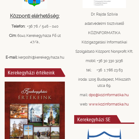
Dr. Rajda Szilvia
Központi elérhetőség:
adatvédelmi tisztviselő
Telefon:
+36 76 / 546 - 040
KÖZINFORMATIKA
Cím:
6041 Kerekegyháza Fő út
47/a.,
Közigazgatási Informatikai
Szolgáltató Központ Nonprofit Kft.
E-mail:
kerpolhi@kerekegyhaza.hu
mobil: +36 30 330 3236
tel.: +36 1 786 23 63
Kerekegyházi értékeink
iroda: 1205 Budapest, Mikszáth
utca 69.
mail:
dpo@kozinformatika.hu
web:
www.kozinformatika.hu
Kerekegyházi SE