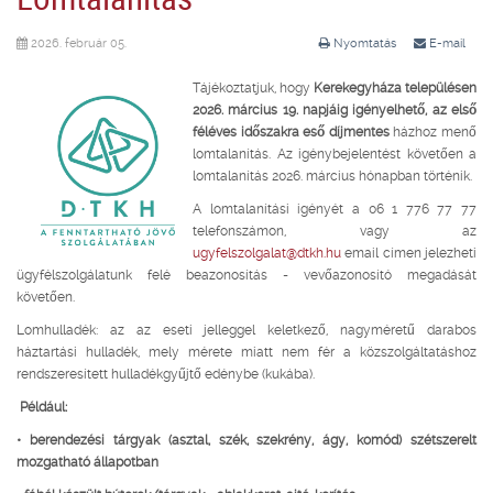
2026. február 05.
Nyomtatás
E-mail
Tájékoztatjuk, hogy
Kerekegyháza településen
2026. március 19. napjáig igényelhető, az első
féléves időszakra eső díjmentes
házhoz menő
lomtalanítás. Az igénybejelentést követően a
lomtalanítás 2026. március hónapban történik.
A lomtalanítási igényét a 06 1 776 77 77
telefonszámon, vagy az
ugyfelszolgalat@dtkh.hu
email címen jelezheti
ügyfélszolgálatunk felé beazonosítás - vevőazonosító megadását
követően.
Lomhulladék: az az eseti jelleggel keletkező, nagyméretű darabos
háztartási hulladék, mely mérete miatt nem fér a közszolgáltatáshoz
rendszeresített hulladékgyűjtő edénybe (kukába).
Például:
• berendezési tárgyak (asztal, szék, szekrény, ágy, komód) szétszerelt
mozgatható állapotban