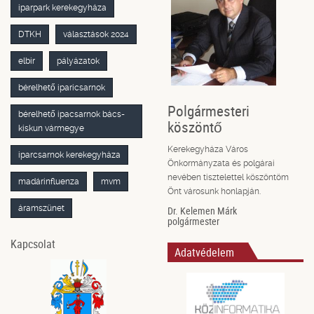
iparpark kerekegyháza
DTKH
választások 2024
elbir
pályázatok
bérelhető iparicsarnok
Polgármesteri
bérelhető ipacsarnok bács-
köszöntő
kiskun vármegye
Kerekegyháza Város
iparcsarnok kerekegyháza
Önkormányzata és polgárai
nevében tisztelettel köszöntöm
madárinfluenza
mvm
Önt városunk honlapján.
áramszünet
Dr. Kelemen Márk
polgármester
Kapcsolat
Adatvédelem