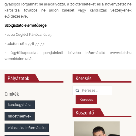
gyalogos forgalmat ne akadályozza, a zöldterületeket és a növényzetet ne
károsítsa, továbbá ne járjon baleset vagy károkozás veszélyének
előidézésével.
Szolgáltató elérhetősége:
• 2700 Cegléd, Rákóczi út 23.
• telefon: 06 1 776 77 77;
• ügyfélkapcsolati pontjainkról bővebb információt www.dtkh.hu
weboldalon talál.
Pályázatok
Keresés
Keresés...
Cimkék
Keresés
kerekegyháza
Köszöntő
hirdetmények
választási információk