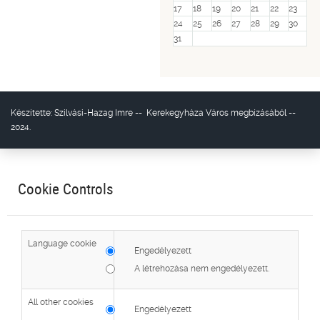
17
18
19
20
21
22
23
24
25
26
27
28
29
30
31
Készítette:
Szilvási-Hazag Imre
--
Kerekegyháza Város
megbízásából --
2024.
Cookie Controls
Language cookie
Engedélyezett
A létrehozása nem engedélyezett.
All other cookies
Engedélyezett