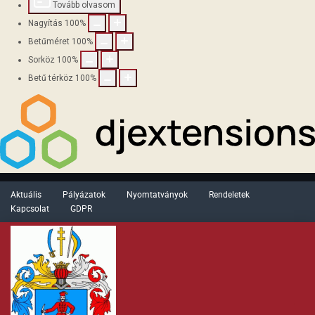
Tovább olvasom
Nagyítás
100
%
Betűméret
100
%
Sorköz
100
%
Betű térköz
100
%
Aktuális
Pályázatok
Nyomtatványok
Rendeletek
Kapcsolat
GDPR