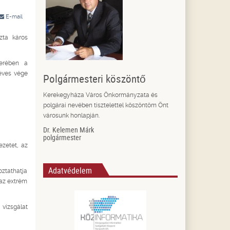
E-mail
zta káros
terében a
éves vége
Polgármesteri köszöntő
Kerekegyháza Város Önkormányzata és
polgárai nevében tisztelettel köszöntöm Önt
városunk honlapján.
Dr. Kelemen Márk
polgármester
ezetet, az
Adatvédelem
oztathatja
 az extrém
vizsgálat