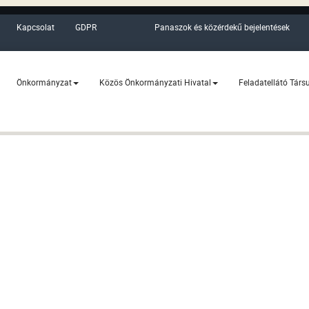
Kapcsolat
GDPR
Panaszok és közérdekű bejelentések
Önkormányzat
Közös Önkormányzati Hivatal
Feladatellátó Társ