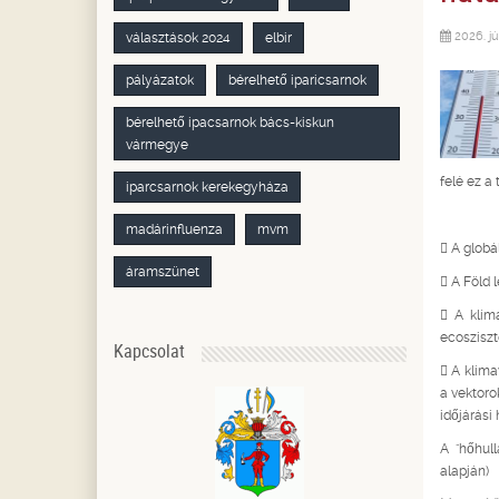
2026. jú
választások 2024
elbir
pályázatok
bérelhető iparicsarnok
bérelhető ipacsarnok bács-kiskun
vármegye
felé ez a
iparcsarnok kerekegyháza
madárinfluenza
mvm
 A globá
áramszünet
 A Föld 
 A klíma
ecosziszt
Kapcsolat
 A klíma
a vektoro
időjárási
A "hőhul
alapján)