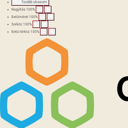
Tovább olvasom
Nagyítás
100
%
Betűméret
100
%
Sorköz
100
%
Betű térköz
100
%