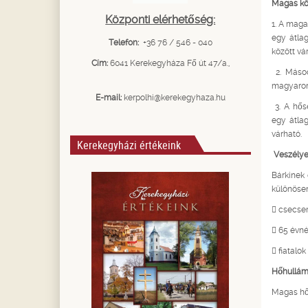
Magas kö
Központi elérhetőség:
1. A maga
egy átla
Telefon:
+36 76 / 546 - 040
között vá
Cím:
6041 Kerekegyháza Fő út 47/a.,
2. Másod
magyarors
E-mail:
kerpolhi@kerekegyhaza.hu
3. A hős
egy átla
várható.
Kerekegyházi értékeink
Veszélye
Bárkinek 
különösen
 csecsem
 65 évn
 fiatalok
Hőhullám
Magas hő