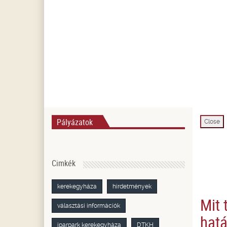
Pályázatok
Close
Cimkék
kerekegyháza
hirdetmények
Mit 
választási információk
hatá
iparpark kerekegyháza
DTKH