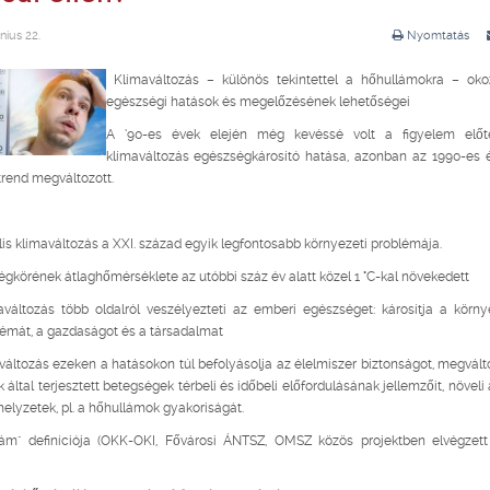
nius 22.
Nyomtatás
Klímaváltozás – különös tekintettel a hőhullámokra – oko
egészségi hatások és megelőzésének lehetőségei
A ’90-es évek elején még kevéssé volt a figyelem elő
klímaváltozás egészségkárosító hatása, azonban az 1990-es 
 trend megváltozott.
lis klímaváltozás a XXI. század egyik legfontosabb környezeti problémája.
légkörének átlaghőmérséklete az utóbbi száz év alatt közel 1 °C-kal növekedett
változás több oldalról veszélyezteti az emberi egészséget: károsítja a körny
émát, a gazdaságot és a társadalmat
változás ezeken a hatásokon túl befolyásolja az élelmiszer biztonságot, megvált
k által terjesztett betegségek térbeli és időbeli előfordulásának jellemzőit, növeli
 helyzetek, pl. a hőhullámok gyakoriságát.
lám" definíciója (OKK-OKI, Fővárosi ÁNTSZ, OMSZ közös projektben elvégzett 