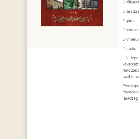
 bőrkiüt
 fáradts
 görcs,
 hirtelen
 kimerül
 stroke.
A legtö
következ
rendszer
testhőmér
Prediszp
folyadékb
fáradság,