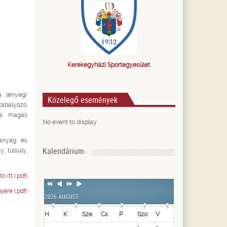
Kerekegyházi Sportegyesület
 lényegi
Közelegő események
zabályozó
a a magas
No event to display
panyag és
Kalendárium
, túlsúly,
ó itt (.pdf)
Previous
Previous
Next
Next
Year
Month
Year
Month
ére (.pdf)
2026 AUGUST
H
K
Sze
Cs
P
Szo
V