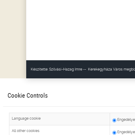
Készítette:
Szilvási-Hazag Imre
--
Kerekegyháza Város
megbíz
Cookie Controls
Language cookie
Engedélye
All other cookies
Engedélye