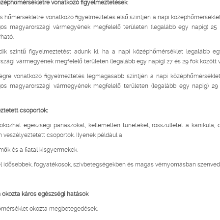
zéphőmérsékletre vonatkozó figyelmeztetések:
s hőmérsékletre vonatkozó figyelmeztetés első szintjén a napi középhőmérsékle
gos magyarországi vármegyének megfelelő területen (legalább egy napig) 25 
rható.
ik szintű figyelmeztetést adunk ki, ha a napi középhőmérséklet legalább eg
zági vármegyének megfelelő területen (legalább egy napig) 27 és 29 fok között 
égre vonatkozó figyelmeztetés legmagasabb szintjén a napi középhőmérséklet
gos magyarországi vármegyének megfelelő területen (legalább egy napig) 29 f
ztetett csoportok:
okozhat egészségi panaszokat, kellemetlen tüneteket, rosszullétet a kánikula,
 veszélyeztetett csoportok. Ilyenek például a
ők és a fiatal kisgyermekek,
él idősebbek, fogyatékosok, szívbetegségekben és magas vérnyomásban szenved
 okozta káros egészségi hatások
mérséklet okozta megbetegedések: