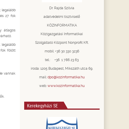
Dr. Rajda Szilvia
t legalább
és 27 fok
adatvédelmi tisztviselő
KÖZINFORMATIKA
y átlagos
Közigazgatási Informatikai
várható.
Szolgáltató Központ Nonprofit Kft.
 legalább
ok fölött
mobil: +36 30 330 3236
tel.: +36 1 786 23 63
iroda: 1205 Budapest, Mikszáth utca 69.
 de vannak
mail:
dpo@kozinformatika.hu
web:
www.kozinformatika.hu
ők.
Kerekegyházi SE