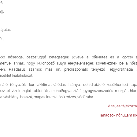
és,
ág,
 ájulás,
és,
bb hőséggel összefüggő betegségek (kivéve a bőrkiütés és a görcs) a
ményei annak, hogy különböző súlyú elégtelenségek következnek be a hős
ben. Ráadásul, számos más un. prediszponáló tényező felgyorsíthatj
séklet kialakulását.
onáló tényezők: kor, akklimatizálódás hiánya, dehidratáció (csökkentett tá
evitel, vizelethajtó tabletták, alkoholfogyasztás), gyógyszerszedés, mozgás hiány
 alváshiány, hosszú, magas intenzitású edzés, védőruha.
A teljes tájékoztat
Tanácsok hőhullám idej