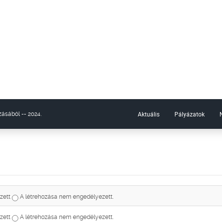
Aktuális
Pályázatok
ásából -- 2024.
zett
A létrehozása nem engedélyezett.
zett
A létrehozása nem engedélyezett.