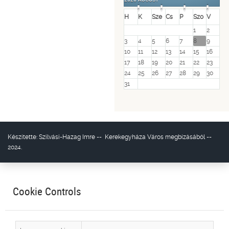
H
K
Sze
Cs
P
Szo
V
1
2
3
4
5
6
7
8
9
10
11
12
13
14
15
16
17
18
19
20
21
22
23
24
25
26
27
28
29
30
31
Készítette:
Szilvási-Hazag Imre
--
Kerekegyháza Város
megbízásából --
2024.
Cookie Controls