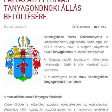
TANYAGONDNOKI ÁLLÁS
BETÖLTÉSÉRE
2026. június 08.
Nyomtatás
E-mail
Kerekegyháza Város Önkormányzata
a
közalkalmazottak jogállásáról szóló 1992. évi
XXXIII. törvény 20/A. § alapján pályázatot
hirdet
Tanyagondnok
munkakör betöltésére.
A közalkalmazotti jogviszony időtartama:
határozatlan idejű 8 órás közalkalmazotti
jogviszony
A munkavégzés helye:
6041 Kerekegyháza,
Tanyagondnoki II. sz. körzet
A munkakörbe tartozó lényeges feladatok:
Közreműködés a külterületi szociális étkeztetésben, az egészségügyi
ellátáshoz való hozzájutás biztosításában, így a háziorvosi rendelésre