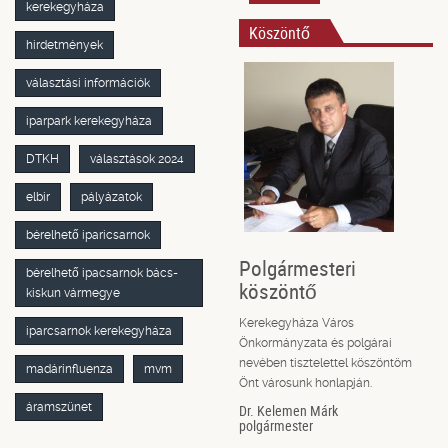
kerekegyháza
Köszöntő
hirdetmények
választási információk
iparpark kerekegyháza
DTKH
választások 2024
elbir
pályázatok
bérelhető iparicsarnok
Polgármesteri
bérelhető ipacsarnok bács-
köszöntő
kiskun vármegye
Kerekegyháza Város
iparcsarnok kerekegyháza
Önkormányzata és polgárai
nevében tisztelettel köszöntöm
madárinfluenza
mvm
Önt városunk honlapján.
áramszünet
Dr. Kelemen Márk
polgármester