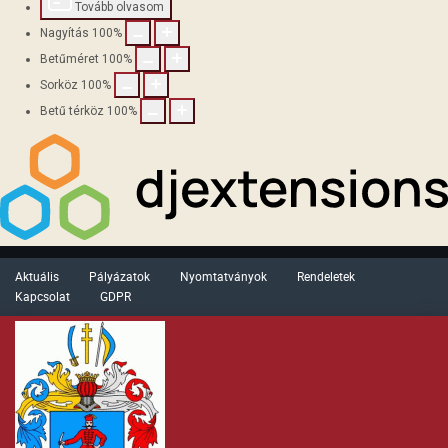
Tovább olvasom
Nagyítás
100
%
Betűméret
100
%
Sorköz
100
%
Betű térköz
100
%
Aktuális
Pályázatok
Nyomtatványok
Rendeletek
Kapcsolat
GDPR