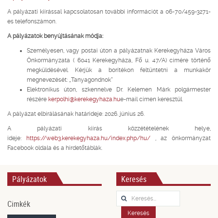
A pályázati kiírással kapcsolatosan további információt a 06-70/459-3271-
es telefonszámon.
A pályázatok benyújtásának módja:
Személyesen, vagy postai úton a pályázatnak Kerekegyháza Város
Önkormányzata ( 6041 Kerekegyháza, Fő u. 47/A) címére történő
megküldésével. Kérjük a borítékon feltüntetni a munkakör
megnevezését: „Tanyagondnok”
Elektronikus úton, szkennelve Dr. Kelemen Márk polgármester
részére
kerpolhi@kerekegyhaza.hu
e-mail címen keresztül.
A pályázat elbírálásának határideje: 2026. június 26.
A pályázati kiírás közzétételének helye,
ideje:
https://web3.kerekegyhaza.hu/index.php/hu/
, az önkormányzat
Facebook oldala és a hirdetőtáblák.
Pályázatok
Keresés
Keresés...
Cimkék
Keresés