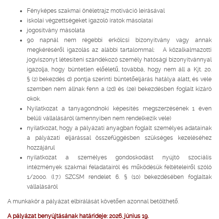
Fényképes szakmai önéletrajz motiváció leírásával
iskolai végzettségeket igazoló iratok másolatai
jogosítvány másolata
90 napnál nem régebbi erkölcsi bizonyítvány vagy annak
megkéréséről igazolás az alábbi tartalommal: A közalkalmazotti
jogviszonyt létesíteni szándékozó személy hatósági bizonyítvánnyal
igazolja, hogy büntetlen előéletű, továbbá, hogy nem áll a Kjt. 20.
§ (2) bekezdés d) pontja szerinti büntetőeljárás hatálya alatt, és vele
szemben nem állnak fenn a (2d) és (2e) bekezdésben foglalt kizáró
okok.
Nyilatkozat a tanyagondnoki képesítés megszerzésének 1 éven
belüli vállalásáról (amennyiben nem rendelkezik vele)
nyilatkozat, hogy a pályázati anyagban foglalt személyes adatainak
a pályázati eljárással összefüggésben szükséges kezeléséhez
hozzájárul
nyilatkozat a személyes gondoskodást nyújtó szociális
intézmények szakmai feladatairól és működésük feltételeiről szóló
1/2000. (I.7.) SZCSM rendelet 6. § (10) bekezdésében foglaltak
vállalásáról
A munkakör a pályázat elbírálását követően azonnal betölthető.
A pályázat benyújtásának határideje: 2026. június 19.