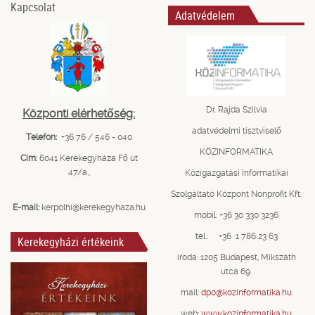
Kapcsolat
Adatvédelem
Dr. Rajda Szilvia
Központi elérhetőség:
adatvédelmi tisztviselő
Telefon:
+36 76 / 546 - 040
KÖZINFORMATIKA
Cím:
6041 Kerekegyháza Fő út
47/a.,
Közigazgatási Informatikai
Szolgáltató Központ Nonprofit Kft.
E-mail:
kerpolhi@kerekegyhaza.hu
mobil: +36 30 330 3236
tel.: +36 1 786 23 63
Kerekegyházi értékeink
iroda: 1205 Budapest, Mikszáth
utca 69.
mail:
dpo@kozinformatika.hu
web:
www.kozinformatika.hu