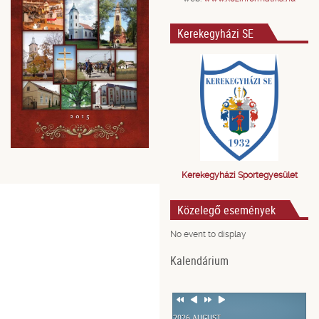
Kerekegyházi SE
Kerekegyházi Sportegyesület
Közelegő események
No event to display
Kalendárium
Previous
Previous
Next
Next
Year
Month
Year
Month
2026 AUGUST