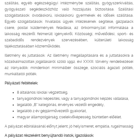
szállítás, egyéb egészségügyi intézménybe szállítás, gyógyszerkiváltás,
gyógyászati segédeszközhöz való hozzájutás biztosítása. Szállítási
szolgáltatások: óvodáskorú, iskoláskorú gyermekek és idősek szállítása.
Egyéb szolgáltatások: hivatalos ügyek intézésének segítése, gázpalack
csere, postai küldemények feladása, az önkormányzat informálása a
lakosság részéről felmerült igényekről. Közösségi, művelődési, sport- és
szabadidős rendezvények szervezésében, külterületi lakosság
tájékoztatásában közreműködés.
Illetmény és juttatások: Az illetmény megállapítására és a juttatásokra a
közalkalmazottak jogállásáról szóló 1992. évi XXXIII. törvény rendelkezései
az irányadók: mindenkori minimálbér összege, szociális ágazati pótlék,
munkáltatói pótlék.
Pályázati feltételek:
8 általános iskolai végzettség,
tanyagondnoki képesítés, vagy a tanyagondnoki képzés vállalása,
legalább „B” kategóriás, érvényes vezetői engedély,
legalább 2 év gépjárművezetői gyakorlat,
magyar állampolgárság, cselekvőképesség, büntetlen előélet.
A pályázat elbírálásánál előnyt jelent: jó helyismeret, empátia, rugalmasság
A pályázat részeként benyújtandó iratok, igazolások: