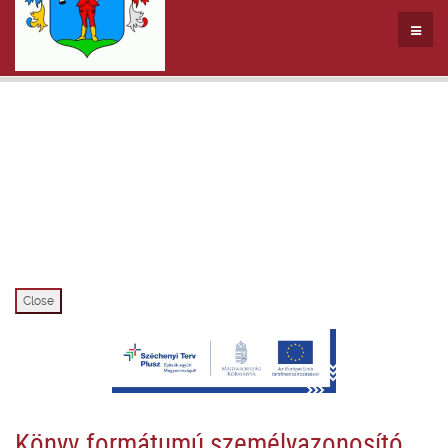
Close
Könyv formátumú személyazonosító