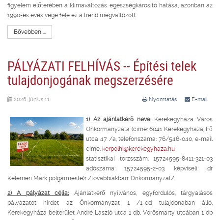
figyelem előterében a klímaváltozás egészségkárosító hatása, azonban az
1990-es éves vége felé ez a trend megváltozott.
Bővebben ...
PÁLYÁZATI FELHÍVÁS -- Építési telek
tulajdonjogának megszerzésére
2026. június 11.
Nyomtatás
E-mail
1)
A
z ajánlatkérő neve:
Kerekegyháza Város
Önkormányzata (címe: 6041 Kerekegyháza, Fő
utca 47 /a, telefonszáma: 76/546-040, e-mail
címe:
kerpolhi@kerekegyhaza.hu
statisztikai törzsszám: 15724595-8411-321-03
adószáma: 15724595-2-03 képviseli: dr
Kelemen Márk polgármeste)r /továbbiakban: Önkormányzat/
2) A pályázat célja:
Ajánlatkérő nyilvános, egyfordulós, tárgyalásos
pályázatot hirdet az Önkormányzat 1 /1-ed tulajdonában álló,
Kerekegyháza belterület André László utca 1 db, Vörösmarty utcában 1 db