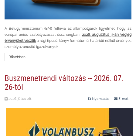
A Belügyminisztérium (BM) felhívja az állampolgárok figyelmét, hogy az
európai uniós szabályozással összhangban,
2026. augusztus 3-án végleg
érvényüket vesztik
a régi típusú, könyv formátumú, határidő nélkül érvényes
személyazonosító igazolványok.
Bővebben ...
Buszmenetrendi változás -- 2026. 07.
26-tól
2026. július 06.
Nyomtatás
E-mail