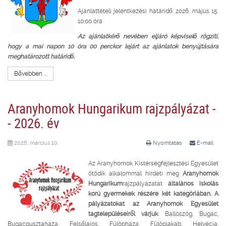
Ajánlattételi jelentkezési határidő: 2026. május 15.
10:00 óra
Az ajánlatkérő nevében eljáró képviselő rögzíti,
hogy a mai napon 10 óra 00 perckor lejárt az ajánlatok benyújtására
meghatározott határidő.
Bővebben ...
Aranyhomok Hungarikum rajzpályázat -
- 2026. év
2026. március 10.
Nyomtatás
E-mail
Az Aranyhomok Kistérségfejlesztési Egyesület
ötödik alkalommal hirdeti meg
Aranyhomok
Hungarikum
rajzpályázatát
általános iskolás
korú gyermekek részére két kategóriában. A
pályázatokat az Aranyhomok Egyesület
tagtelepüléseiről várjuk
: Ballószög, Bugac,
Bugacpusztaháza, Felsőlajos, Fülöpháza, Fülöpjakab, Helvécia,