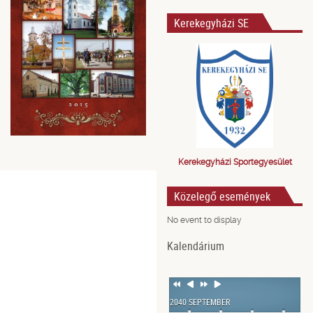
Kerekegyházi SE
Kerekegyházi Sportegyesület
Közelegő események
No event to display
Kalendárium
Previous
Previous
Next
Next
Year
Month
Year
Month
2040 SEPTEMBER