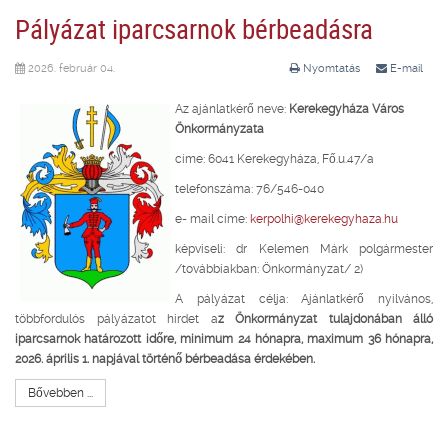
Pályázat iparcsarnok bérbeadásra
2026. február 04.
Nyomtatás
E-mail
Az ajánlatkérő neve:
Kerekegyháza Város
Önkormányzata
címe: 6041 Kerekegyháza, Fő.u.47/a
telefonszáma: 76/546-040
e- mail címe:
kerpolhi@kerekegyhaza.hu
képviseli: dr Kelemen Márk polgármester
/továbbiakban: Önkormányzat/ 2)
A pályázat célja: Ajánlatkérő nyilvános,
többfordulós pályázatot hirdet a
z Önkormányzat tulajdonában álló
iparcsarnok határozott időre, minimum 24 hónapra, maximum 36 hónapra,
2026. április 1. napjával történő bérbeadása érdekében.
Bővebben ...