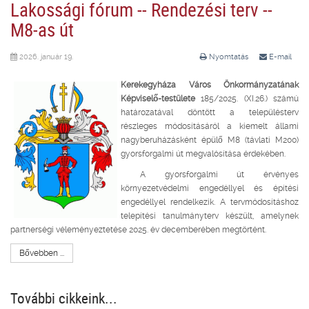
Lakossági fórum -- Rendezési terv --
M8-as út
2026. január 19.
Nyomtatás
E-mail
Kerekegyháza Város Önkormányzatának
Képviselő-testülete
185/2025. (XI.26.) számú
határozatával döntött a településterv
részleges módosításáról a kiemelt állami
nagyberuházásként épülő M8 (távlati M200)
gyorsforgalmi út megvalósítása érdekében.
A gyorsforgalmi út érvényes
környezetvédelmi engedéllyel és építési
engedéllyel rendelkezik. A tervmódosításhoz
telepítési tanulmányterv készült, amelynek
partnerségi véleményeztetése 2025. év decemberében megtörtént.
Bővebben ...
További cikkeink...