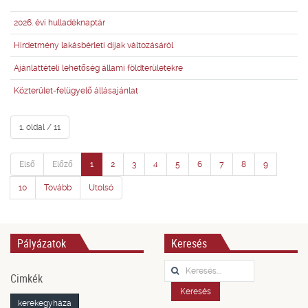
2026. évi hulladéknaptár
Hirdetmény lakásbérleti díjak változásáról
Ajánlattételi lehetőség állami földterületekre
Közterület-felügyelő állásajánlat
1. oldal / 11
Első
Előző
1
2
3
4
5
6
7
8
9
10
Tovább
Utolsó
Pályázatok
Keresés
Keresés...
Cimkék
Keresés
kerekegyháza