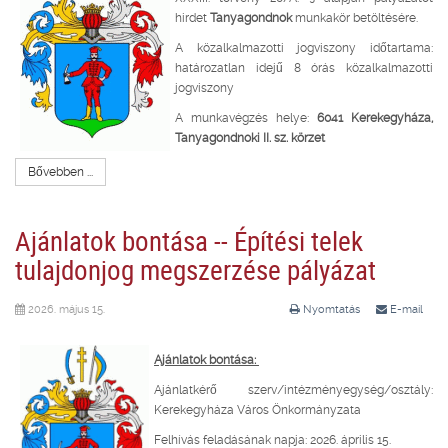
hirdet
Tanyagondnok
munkakör betöltésére.
A közalkalmazotti jogviszony időtartama:
határozatlan idejű 8 órás közalkalmazotti
jogviszony
A munkavégzés helye:
6041 Kerekegyháza,
Tanyagondnoki II. sz. körzet
Bővebben ...
Ajánlatok bontása -- Építési telek
tulajdonjog megszerzése pályázat
2026. május 15.
Nyomtatás
E-mail
Ajánlatok bontása:
Ajánlatkérő szerv/intézményegység/osztály:
Kerekegyháza Város Önkormányzata
Felhívás feladásának napja: 2026. április 15.