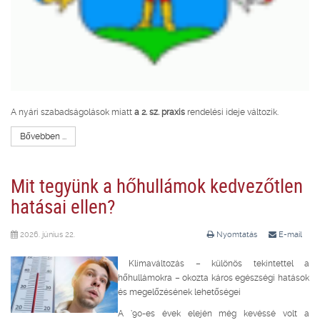
A nyári szabadságolások miatt
a 2. sz. praxis
rendelési ideje változik.
Bővebben ...
Mit tegyünk a hőhullámok kedvezőtlen
hatásai ellen?
2026. június 22.
Nyomtatás
E-mail
Klímaváltozás – különös tekintettel a
hőhullámokra – okozta káros egészségi hatások
és megelőzésének lehetőségei
A ’90-es évek elején még kevéssé volt a