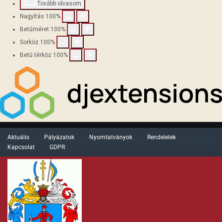
Tovább olvasom
Nagyítás
100
%
Betűméret
100
%
Sorköz
100
%
Betű térköz
100
%
Aktuális
Pályázatok
Nyomtatványok
Rendeletek
Kapcsolat
GDPR