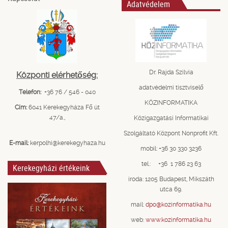
Adatvédelem
Dr. Rajda Szilvia
Központi elérhetőség:
adatvédelmi tisztviselő
Telefon:
+36 76 / 546 - 040
KÖZINFORMATIKA
Cím:
6041 Kerekegyháza Fő út
47/a.,
Közigazgatási Informatikai
Szolgáltató Központ Nonprofit Kft.
E-mail:
kerpolhi@kerekegyhaza.hu
mobil: +36 30 330 3236
tel.: +36 1 786 23 63
Kerekegyházi értékeink
iroda: 1205 Budapest, Mikszáth
utca 69.
mail:
dpo@kozinformatika.hu
web:
www.kozinformatika.hu