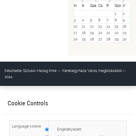
H
K
Sze
Cs
P
Szo
V
1
2
3
4
5
6
7
8
9
10
11
12
13
14
15
16
17
18
19
20
21
22
23
24
25
26
27
28
29
30
Készítette:
Szilvási-Hazag Imre
--
Kerekegyháza Város
megbízásából --
2024.
Cookie Controls
Language cookie
Engedélyezett