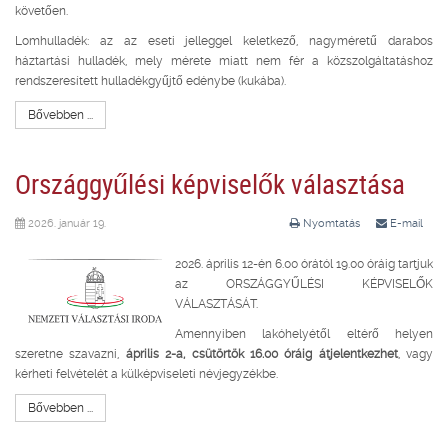
követően.
Lomhulladék: az az eseti jelleggel keletkező, nagyméretű darabos
háztartási hulladék, mely mérete miatt nem fér a közszolgáltatáshoz
rendszeresített hulladékgyűjtő edénybe (kukába).
Bővebben ...
Országgyűlési képviselők választása
2026. január 19.
Nyomtatás
E-mail
2026. április 12-én 6.00 órától 19.00 óráig tartjuk
az ORSZÁGGYŰLÉSI KÉPVISELŐK
VÁLASZTÁSÁT.
Amennyiben lakóhelyétől eltérő helyen
szeretne szavazni,
április 2-a, csütörtök 16.00 óráig átjelentkezhet
, vagy
kérheti felvételét a külképviseleti névjegyzékbe.
Bővebben ...