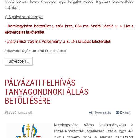
kivett építési telek művelési ágú forgalomképes ingatlan értékesítése
céljából.
3) A pályázatok tárgya:
- Kerekegyháza belterület 1. 1264 hrsz., 864 m2, André László u. 4. Lke-2
kertvárosias lakóterület
- 1323/1 hrsz, 795 m2, Vörösmarty u. 8., Lf-1 falusias lakóterület
adásvétel útján történő értékesítése.
Bővebben ...
PÁLYÁZATI FELHÍVÁS
TANYAGONDNOKI ÁLLÁS
BETÖLTÉSÉRE
2026. június 08.
Nyomtatás
E-mail
Kerekegyháza Város Önkormányzata
a
közalkalmazottak jogállásáról szóló 1992. évi
XXXIII. törvény 20/A. § alapján pályázatot