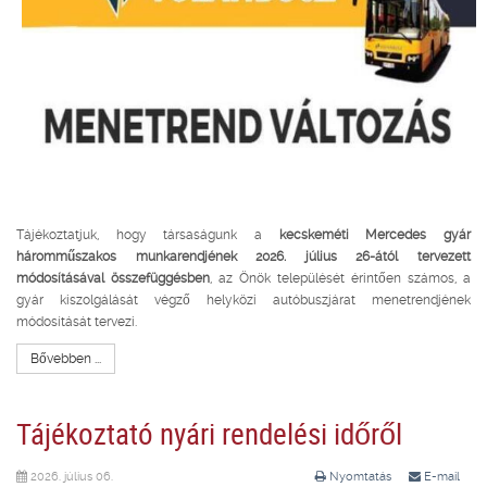
Tájékoztatjuk, hogy társaságunk a
kecskeméti Mercedes gyár
háromműszakos munkarendjének 2026. július 26-ától tervezett
módosításával összefüggésben
, az Önök települését érintően számos, a
gyár kiszolgálását végző helyközi autóbuszjárat menetrendjének
módosítását tervezi.
Bővebben ...
Tájékoztató nyári rendelési időről
2026. július 06.
Nyomtatás
E-mail