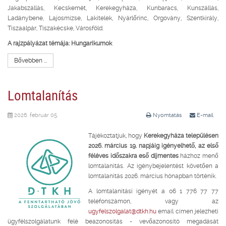
Jakabszállás, Kecskemét, Kerekegyháza, Kunbaracs, Kunszállás,
Ladánybene, Lajosmizse, Lakitelek, Nyárlőrinc, Orgovány, Szentkirály,
Tiszaalpár, Tiszakécske, Városföld.
A rajzpályázat témája:
Hungarikumok
Bővebben ...
Lomtalanítás
2026. február 05.
Nyomtatás
E-mail
Tájékoztatjuk, hogy
Kerekegyháza településen
2026. március 19. napjáig igényelhető, az első
féléves időszakra eső díjmentes
házhoz menő
lomtalanítás. Az igénybejelentést követően a
lomtalanítás 2026. március hónapban történik.
A lomtalanítási igényét a 06 1 776 77 77
telefonszámon, vagy az
ugyfelszolgalat@dtkh.hu
email címen jelezheti
ügyfélszolgálatunk felé beazonosítás - vevőazonosító megadását