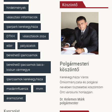
Köszöntő
hirdetmények
választási információk
iparpark kerekegyháza
DTKH
választások 2024
elbir
pályázatok
bérelhető iparicsarnok
Polgármesteri
bérelhető ipacsarnok bács-
köszöntő
kiskun vármegye
Kerekegyháza Város
iparcsarnok kerekegyháza
Önkormányzata és polgárai
nevében tisztelettel köszöntöm
madárinfluenza
mvm
Önt városunk honlapján.
áramszünet
Dr. Kelemen Márk
polgármester
Kapcsolat