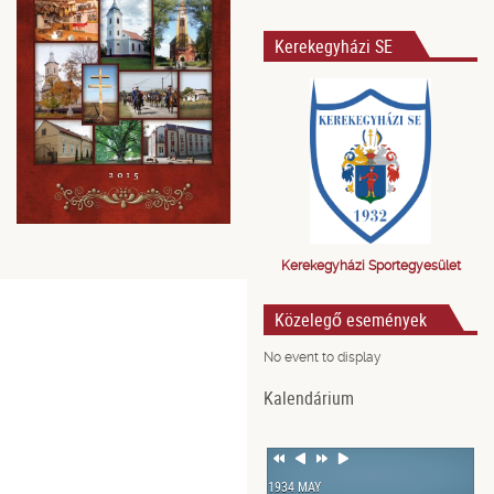
Kerekegyházi SE
Kerekegyházi Sportegyesület
Közelegő események
No event to display
Kalendárium
Previous
Previous
Next
Next
Year
Month
Year
Month
1934 MAY