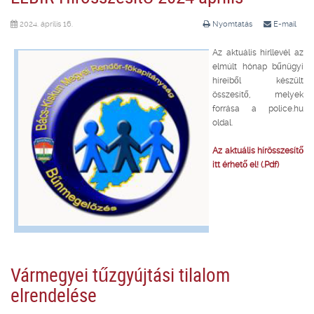
2024. április 16.
Nyomtatás
E-mail
Az aktuális hírllevél az
elmúlt hónap bűnügyi
híreiből készült
összesítő, melyek
forrása a police.hu
oldal.
Az aktuális hírösszesítő
itt érhető el! (.Pdf)
Vármegyei tűzgyújtási tilalom
elrendelése