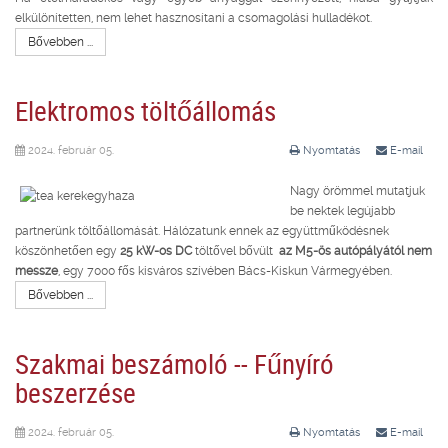
elkülönítetten, nem lehet hasznosítani a csomagolási hulladékot.
Bővebben ...
Elektromos töltőállomás
2024. február 05.
Nyomtatás
E-mail
Nagy örömmel mutatjuk
be nektek legújabb
partnerünk töltőállomását. Hálózatunk ennek az együttműködésnek
köszönhetően egy
25 kW-os DC
töltővel bővült
az M5-ös autópályától nem
messze
, egy 7000 fős kisváros szívében Bács-Kiskun Vármegyében.
Bővebben ...
Szakmai beszámoló -- Fűnyíró
beszerzése
2024. február 05.
Nyomtatás
E-mail