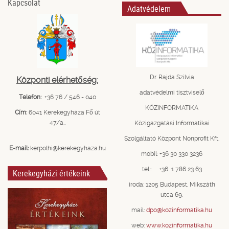
Kapcsolat
Adatvédelem
Dr. Rajda Szilvia
Központi elérhetőség:
adatvédelmi tisztviselő
Telefon:
+36 76 / 546 - 040
KÖZINFORMATIKA
Cím:
6041 Kerekegyháza Fő út
47/a.,
Közigazgatási Informatikai
Szolgáltató Központ Nonprofit Kft.
E-mail:
kerpolhi@kerekegyhaza.hu
mobil: +36 30 330 3236
tel.: +36 1 786 23 63
Kerekegyházi értékeink
iroda: 1205 Budapest, Mikszáth
utca 69.
mail:
dpo@kozinformatika.hu
web:
www.kozinformatika.hu