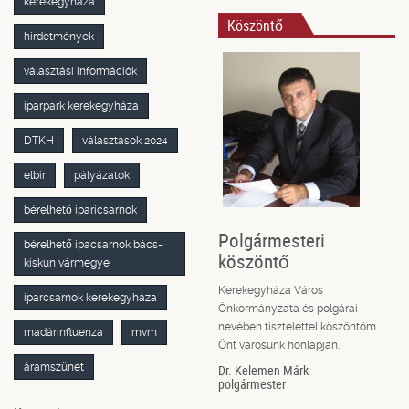
kerekegyháza
Köszöntő
hirdetmények
választási információk
iparpark kerekegyháza
DTKH
választások 2024
elbir
pályázatok
bérelhető iparicsarnok
Polgármesteri
bérelhető ipacsarnok bács-
köszöntő
kiskun vármegye
Kerekegyháza Város
iparcsarnok kerekegyháza
Önkormányzata és polgárai
nevében tisztelettel köszöntöm
madárinfluenza
mvm
Önt városunk honlapján.
áramszünet
Dr. Kelemen Márk
polgármester