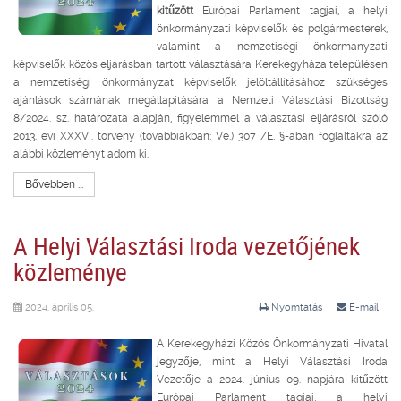
kitűzött
Európai Parlament tagjai, a helyi
önkormányzati képviselők és polgármesterek,
valamint a nemzetiségi önkormányzati
képviselők közös eljárásban tartott választására Kerekegyháza településen
a nemzetiségi önkormányzat képviselők jelöltállításához szükséges
ajánlások számának megállapítására a Nemzeti Választási Bizottság
8/2024. sz. határozata alapján, figyelemmel a választási eljárásról szóló
2013. évi XXXVI. törvény (továbbiakban: Ve.) 307 /E. §-ában foglaltakra az
alábbi közleményt adom ki.
Bővebben ...
A Helyi Választási Iroda vezetőjének
közleménye
2024. április 05.
Nyomtatás
E-mail
A Kerekegyházi Közös Önkormányzati Hivatal
jegyzője, mint a Helyi Választási Iroda
Vezetője a 2024. június 09. napjára kitűzött
Európai Parlament tagjai, a helyi