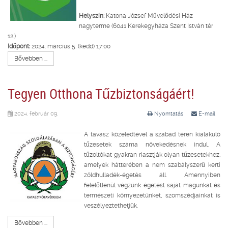
Helyszín:
Katona József Művelődési Ház
nagyterme (6041 Kerekegyháza Szent István tér
12.)
Időpont:
2024. március 5. (kedd) 17:00
Bővebben ...
Tegyen Otthona Tűzbiztonságáért!
2024. február 09.
Nyomtatás
E-mail
A tavasz közeledtével a szabad téren kialakuló
tűzesetek száma növekedésnek indul. A
tűzoltókat gyakran riasztják olyan tűzesetekhez,
amelyek hátterében a nem szabályszerű kerti
zöldhulladék-égetés áll. Amennyiben
felelőtlenül végzünk égetést saját magunkat és
természeti környezetünket, szomszédjainkat is
veszélyeztethetjük.
Bővebben ...