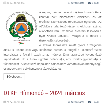
2024. április 09.
Nyomtatás
E-mail
A napos, nyárias tavaszi időjárás kiszárította a
könnyű holt biomasszát erdőkben és az
erdőkkel szomszédos területeken egyaránt. Az
Alföldön a talaj felső része is kritikusan száraz
állapotban van. Az alföldi erdőtársulásokban a
nyár fafajok lehullott virágzata is növeli a
tűzterjedés sebességét.
A száraz biomassza miatt gyors tűzterjedés
alakul ki kisebb szél vagy lejtőhatás esetén is. Megnő a keletkező tüzek
intenzitása, a felszíni tüzek 15-30 méteres lángmagasságú koronatűzzé
fejlődhetnek. Nő a tüzek ugrótűz potenciálja, ami tovább gyorsíthatja a
tűzterjedést. A következő napokban sajnos nem várható olyan mennyiségű
csapadék, ami csökkentené a tűzkockázatot.
Bővebben ...
DTKH Hírmondó -- 2024. március
2024. április 09.
Nyomtatás
E-mail