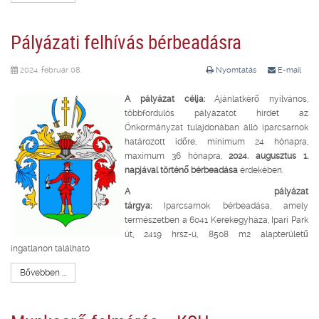
Pályázati felhívás bérbeadásra
2024. február 08.
Nyomtatás
E-mail
A pályázat célja:
Ajánlatkérő nyilvános,
többfordulós pályázatot hirdet az
Önkormányzat tulajdonában álló iparcsarnok
határozott időre, minimum 24 hónapra,
maximum 36 hónapra,
2024. augusztus 1.
napjával történő bérbeadása
érdekében.
A pályázat
tárgya:
Iparcsarnok bérbeadása, amely
természetben a 6041 Kerekegyháza, Ipari Park
út, 2419 hrsz-ú, 8508 m2 alapterületű
ingatlanon található
Bővebben ...