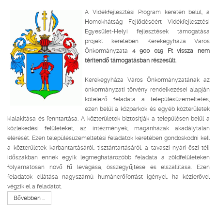
A Vidékfejlesztési Program keretén belül, a
Homokhátság Fejlődéséért Vidékfejlesztési
Egyesület-Helyi fejlesztések támogatása
projekt keretében Kerekegyháza Város
Önkormányzata
4 900 019 Ft vissza nem
térítendő támogatásban részesült.
Kerekegyháza Város Önkormányzatának az
önkormányzati törvény rendelkezései alapján
kötelező feladata a településüzemeltetés,
ezen belül a közparkok és egyéb közterületek
kialakítása és fenntartása. A közterületek biztosítják a településen belül a
közlekedési felületeket, az intézmények, magánházak akadálytalan
elérését. Ezen településüzemeltetési feladatok keretében gondoskodni kell
a közterületek karbantartásáról, tisztántartásáról, a tavaszi-nyári-őszi-téli
időszakban ennek egyik legmeghatározóbb feladata a zöldfelületeken
folyamatosan növő fű levágása, összegyűjtése és elszállítása. Ezen
feladatok ellátása nagyszámú humánerőforrást igényel, ha kézierővel
végzik el a feladatot.
Bővebben ...