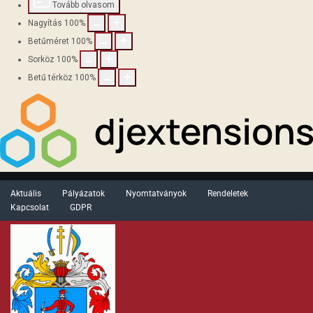
Tovább olvasom
Nagyítás
100
%
Betűméret
100
%
Sorköz
100
%
Betű térköz
100
%
Aktuális
Pályázatok
Nyomtatványok
Rendeletek
Kapcsolat
GDPR