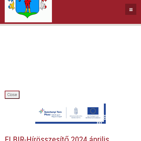
Close
ELBIR-Hírösszesítő 2024 április