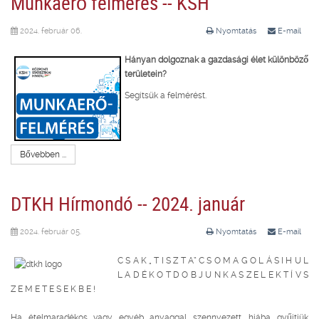
Munkaerő felmérés -- KSH
2024. február 06.
Nyomtatás
E-mail
Hányan dolgoznak a gazdasági élet különböző
területein?
Segítsük a felmérést.
Bővebben ...
DTKH Hírmondó -- 2024. január
2024. február 05.
Nyomtatás
E-mail
C S A K „ T I S Z T A” C S O M A G O L Á S I H U L
L A D É K O T
D O B J U N K A S Z E L E K T Í V S
Z E M E T E S E K B E !
Ha ételmaradékos vagy egyéb anyaggal szennyezett, hiába gyűjtjük