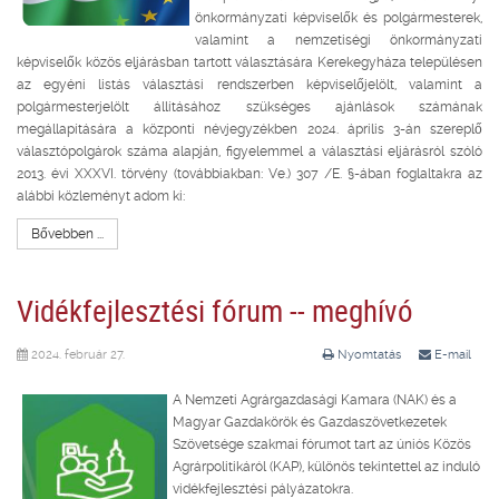
önkormányzati képviselők és polgármesterek,
valamint a nemzetiségi önkormányzati
képviselők közös eljárásban tartott választására Kerekegyháza településen
az egyéni listás választási rendszerben képviselőjelölt, valamint a
polgármesterjelölt állításához szükséges ajánlások számának
megállapítására a központi névjegyzékben 2024. április 3-án szereplő
választópolgárok száma alapján, figyelemmel a választási eljárásról szóló
2013. évi XXXVI. törvény (továbbiakban: Ve.) 307 /E. §-ában foglaltakra az
alábbi közleményt adom ki:
Bővebben ...
Vidékfejlesztési fórum -- meghívó
2024. február 27.
Nyomtatás
E-mail
A Nemzeti Agrárgazdasági Kamara (NAK) és a
Magyar Gazdakörök és Gazdaszövetkezetek
Szövetsége szakmai fórumot tart az úniós Közös
Agrárpolitikáról (KAP), különös tekintettel az induló
vidékfejlesztési pályázatokra.