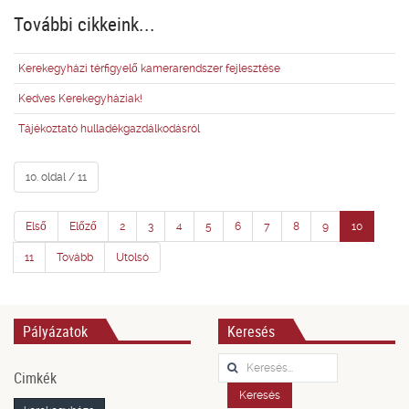
További cikkeink...
Kerekegyházi térfigyelő kamerarendszer fejlesztése
Kedves Kerekegyháziak!
Tájékoztató hulladékgazdálkodásról
10. oldal / 11
Első
Előző
2
3
4
5
6
7
8
9
10
11
Tovább
Utolsó
Pályázatok
Keresés
Keresés...
Cimkék
Keresés