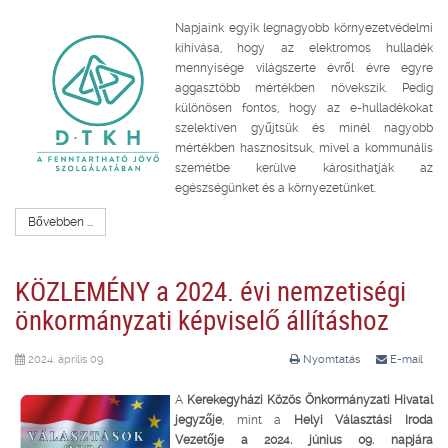
Napjaink egyik legnagyobb környezetvédelmi
kihívása, hogy az elektromos hulladék
mennyisége világszerte évről évre egyre
aggasztóbb mértékben növekszik. Pedig
különösen fontos, hogy az e-hulladékokat
szelektíven gyűjtsük és minél nagyobb
mértékben hasznosítsuk, mivel a kommunális
szemétbe kerülve károsíthatják az
egészségünket és a környezetünket.
Bővebben ...
KÖZLEMÉNY a 2024. évi nemzetiségi
önkormányzati képviselő állításhoz
2024. április 09.
Nyomtatás
E-mail
A
Kerekegyházi Közös Önkormányzati Hivatal
jegyzője
, mint a
Helyi Választási Iroda
Vezetője a 2024. június 09. napjára