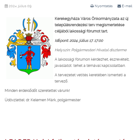
2024. július 09.
Nyomtatás
E-mail
Kerekegyháza Város Önkormányzata az új
településrendezési terv megismertetése
céljából lakossági fórumot tart.
Időpont:
2024. július 17. 17:00
Helyszín: Polgármesteri Hivatal díszterme
A lakossági fórumon kérdezhet, észrevételt,
javaslatot tehet a témával kapcsolatban.
A tervezetet vetítés keretében ismerteti a
tervező.
Minden érdeklődőt szeretettel várunk!
Üdövzlettel: dr. Kelemen Márk, polgármester