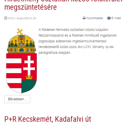
megszüntetésére
2024. augusztus 30.
Nyomtatás
E-mail
A földeken fennálló osztatlan közös tulajdon
felszámolásáról és a földnek minősülő ingatlanok
jogosultjai adatainak ingatlannyilvántartási
rendezéséről szóló 2020. évi LXXI törvény 21-es
paragrafusa alapján.
Bővebben ...
P+R Kecskemét, Kadafalvi út