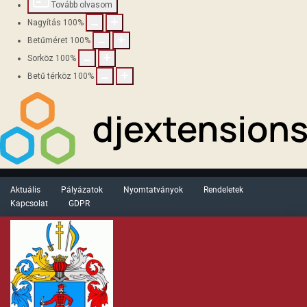
Tovább olvasom
Nagyítás
100
%
Betűméret
100
%
Sorköz
100
%
Betű térköz
100
%
Aktuális
Pályázatok
Nyomtatványok
Rendeletek
Kapcsolat
GDPR