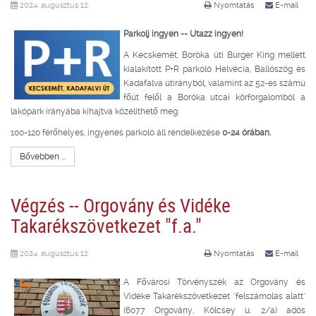
2024. augusztus 12.
Nyomtatás
E-mail
Parkolj ingyen -- Utazz ingyen!
A Kecskemét, Boróka úti Burger King mellett
kialakított P+R parkoló Helvécia, Ballószög és
Kadafalva útirányból, valamint az 52-es számú
főút felől a Boróka utcai körforgalomból a
lakópark irányába kihajtva közelíthető meg.
100-120 férőhelyes, ingyenes parkoló áll rendelkezése
0-24 órában.
Bővebben ...
Végzés -- Orgovány és Vidéke
Takarékszövetkezet "f.a."
2024. augusztus 12.
Nyomtatás
E-mail
A Fővárosi Törvényszék az Orgovány és
Vidéke Takarékszövetkezet "felszámolás alatt"
(6077 Orgovány, Kölcsey u. 2/a) adós