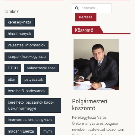
Keresés...
Cimkék
Keresés
kerekegyháza
Köszöntő
hirdetmények
választási információk
iparpark kerekegyháza
DTKH
választások 2024
elbir
pályázatok
bérelhető iparicsarnok
Polgármesteri
bérelhető ipacsarnok bács-
köszöntő
kiskun vármegye
Kerekegyháza Város
iparcsarnok kerekegyháza
Önkormányzata és polgárai
nevében tisztelettel köszöntöm
madárinfluenza
mvm