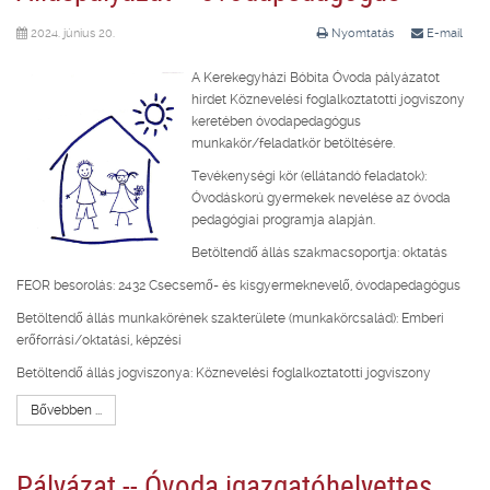
2024. június 20.
Nyomtatás
E-mail
A Kerekegyházi Bóbita Óvoda pályázatot
hirdet Köznevelési foglalkoztatotti jogviszony
keretében óvodapedagógus
munkakör/feladatkör betöltésére.
Tevékenységi kör (ellátandó feladatok):
Óvodáskorú gyermekek nevelése az óvoda
pedagógiai programja alapján.
Betöltendő állás szakmacsoportja: oktatás
FEOR besorolás: 2432 Csecsemő- és kisgyermeknevelő, óvodapedagógus
Betöltendő állás munkakörének szakterülete (munkakörcsalád): Emberi
erőforrási/oktatási, képzési
Betöltendő állás jogviszonya: Köznevelési foglalkoztatotti jogviszony
Bővebben ...
Pályázat -- Óvoda igazgatóhelyettes