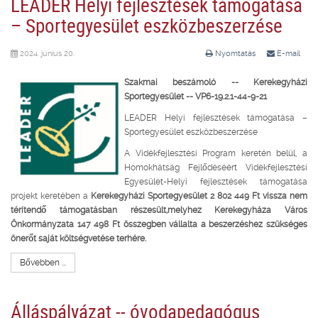
LEADER Helyi fejlesztések támogatása
– Sportegyesület eszközbeszerzése
2024. június 20.
Nyomtatás
E-mail
Szakmai beszámoló --
Kerekegyházi
Sportegyesület -- VP6-19.2.1-44-9-21
LEADER Helyi fejlesztések támogatása –
Sportegyesület eszközbeszerzése
A Vidékfejlesztési Program keretén belül, a
Homokhátság Fejlődéséért Vidékfejlesztési
Egyesület-Helyi fejlesztések támogatása
projekt keretében a
Kerekegyházi Sportegyesület 2 802 449 Ft vissza nem
térítendő támogatásban részesült,melyhez Kerekegyháza Város
Önkormányzata 147 498 Ft összegben vállalta a beszerzéshez szükséges
önerőt saját költségvetése terhére.
Bővebben ...
Álláspályázat -- óvodapedagógus