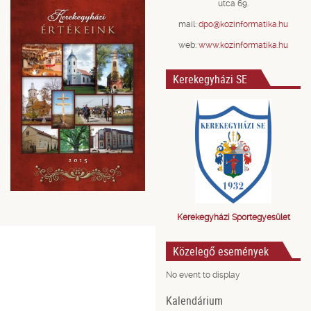
utca 69.
mail:
dpo@kozinformatika.hu
web:
www.kozinformatika.hu
Kerekegyházi SE
Kerekegyházi Sportegyesület
Közelegő események
No event to display
Kalendárium