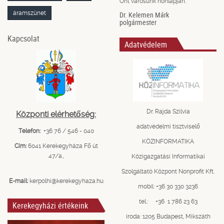
Önt városunk honlapján.
áramszünet
Dr. Kelemen Márk
polgármester
Kapcsolat
Adatvédelem
Dr. Rajda Szilvia
Központi elérhetőség:
adatvédelmi tisztviselő
Telefon:
+36 76 / 546 - 040
KÖZINFORMATIKA
Cím:
6041 Kerekegyháza Fő út
47/a.,
Közigazgatási Informatikai
Szolgáltató Központ Nonprofit Kft.
E-mail:
kerpolhi@kerekegyhaza.hu
mobil: +36 30 330 3236
tel.: +36 1 786 23 63
Kerekegyházi értékeink
iroda: 1205 Budapest, Mikszáth