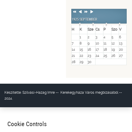
Previous
Previous
Next
Next
Year
Month
Year
Month
1925 SEPTEMBER
H
K
Sze
Cs
P
Szo
V
1
2
3
4
5
6
7
8
9
10
11
12
13
14
15
16
17
18
19
20
21
22
23
24
25
26
27
28
29
30
Készítette:
Szilvási-Hazag Imre
--
Kerekegyháza Város
megbízásából --
2024.
Cookie Controls