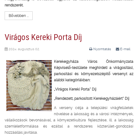
rendszerét.
Bővebben ...
Virágos Kereki Porta Díj
2024. augusztus 02.
Nyomtatás
E-mail
Kerekegyháza Város Önkormányzata
Képviselő-testülete meghirdeti a virágosítási,
parkosítási és környezetszépítő versenyt az
alábbi kategóriákban:
„Virágos Kereki Porta” Díj
„
Rendezett, parkosított Kerekegyházáért” Díj
A verseny célja a települési virágfelületek
növelése a lakosság és a városi intézmények,
vállalkozások bevonásával, a környezetkultúra fejlesztése, ill. a lakosság
szemléletformálása és ezáltal a rendszeres közterület-gondozási
hozzáállás javítása.