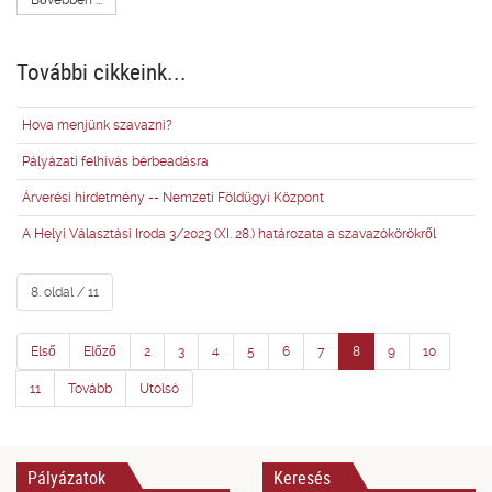
Bővebben ...
További cikkeink...
Hova menjünk szavazni?
Pályázati felhívás bérbeadásra
Árverési hirdetmény -- Nemzeti Földügyi Központ
A Helyi Választási Iroda 3/2023 (XI. 28.) határozata a szavazókörökről
8. oldal / 11
Első
Előző
2
3
4
5
6
7
8
9
10
11
Tovább
Utolsó
Pályázatok
Keresés