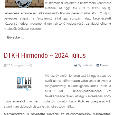
felszámolási ügyében a felszámoló kérelmére
elrendeli az 1991. évi XLIX. tv. (Cstv.) 6.§. (3)
bekezdése értelmében alkalmazandó Polgári perrendtartás Pp. l O 1.§ (1)
bekezdés alapján a felszámoló által 311. sorszám alatt beterjesztett
közbensőmérleg hirdetményi úton történő kézbesítését az alábbi elhunyt
hitelezők örökösei részére.
Bővebben ...
DTKH Hírmondó -- 2024. július
2024. augusztus 03.
Nyomtatás
E-mail
Már az év elején lehetett tudni, hogy a 2024-es
évtől újabb előremutató változások lesznek a
magyarországi hulladékgazdálkodás terén, a
MOHU MOL Hulladékgazdálkodási Zrt.
tevékenysége révén. Az egyik előrelépés, hogy
július elsejétől már nem hozhatók forgalomba a PET- és üvegpalackok,
alumínium dobozok visszaváltási díjas logó nélkül.
Magyarország is bevezette ugyanis az italcsomagolások visszaváltási