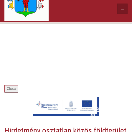
Close
Hirdetmény osztatlan közös földterület