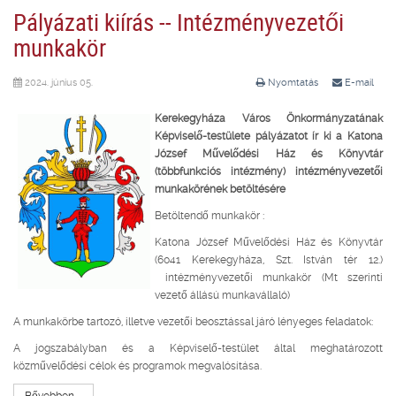
Pályázati kiírás -- Intézményvezetői
munkakör
2024. június 05.
Nyomtatás
E-mail
Kerekegyháza Város Önkormányzatának
Képviselő-testülete pályázatot ír ki a Katona
József Művelődési Ház és Könyvtár
(többfunkciós intézmény)
intézményvezetői
munkakörének betöltésére
Betöltendő munkakör :
Katona József Művelődési Ház és Könyvtár
(6041 Kerekegyháza, Szt. István tér 12.)
intézményvezetői munkakör (Mt szerinti
vezető állású munkavállaló)
A munkakörbe tartozó, illetve vezetői beosztással járó lényeges feladatok:
A jogszabályban és a Képviselő-testület által meghatározott
közművelődési célok és programok megvalósítása.