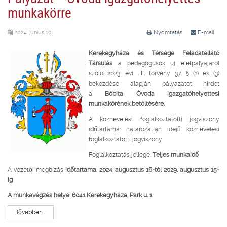
munkakörre
2024. június 10.
Nyomtatás
E-mail
Kerekegyháza és Térsége Feladatellátó
Társulás
a pedagógusok új életpályájáról
szóló 2023. évi LII. törvény 37. § (1) és (3)
bekezdése alapján pályázatot hirdet
a
Bóbita Óvoda igazgatóhelyettesi
munkakörének betöltésére.
A köznevelési foglalkoztatotti jogviszony
időtartama: határozatlan idejű köznevelési
foglalkoztatotti jogviszony
Foglalkoztatás jellege:
Teljes munkaidő
A vezetői megbízás
időtartama: 2024. augusztus 16-tól 2029. augusztus 15-
ig
A munkavégzés helye: 6041 Kerekegyháza, Park u. 1.
Bővebben ...