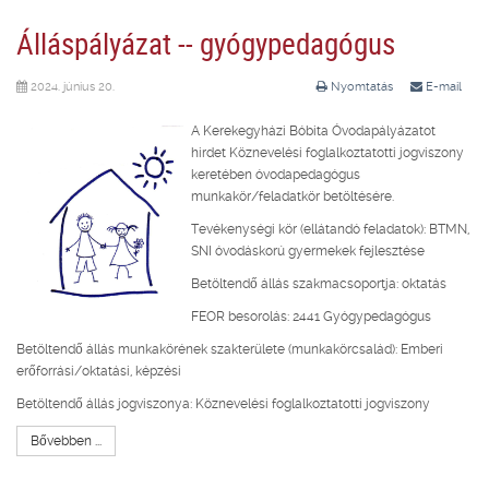
Álláspályázat -- gyógypedagógus
2024. június 20.
Nyomtatás
E-mail
A Kerekegyházi Bóbita Óvodapályázatot
hirdet Köznevelési foglalkoztatotti jogviszony
keretében óvodapedagógus
munkakör/feladatkör betöltésére.
Tevékenységi kör (ellátandó feladatok): BTMN,
SNI óvodáskorú gyermekek fejlesztése
Betöltendő állás szakmacsoportja: oktatás
FEOR besorolás: 2441 Gyógypedagógus
Betöltendő állás munkakörének szakterülete (munkakörcsalád): Emberi
erőforrási/oktatási, képzési
Betöltendő állás jogviszonya: Köznevelési foglalkoztatotti jogviszony
Bővebben ...