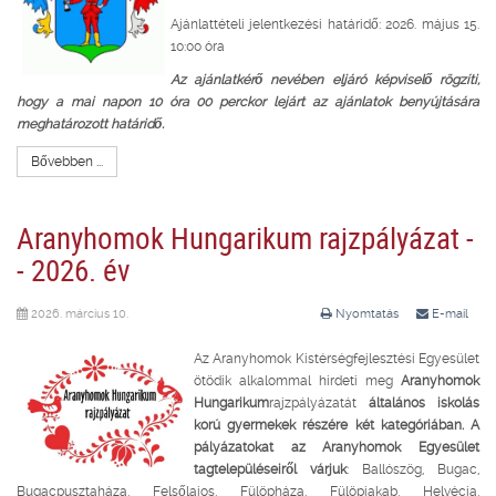
Ajánlattételi jelentkezési határidő: 2026. május 15.
10:00 óra
Az ajánlatkérő nevében eljáró képviselő rögzíti,
hogy a mai napon 10 óra 00 perckor lejárt az ajánlatok benyújtására
meghatározott határidő.
Bővebben ...
Aranyhomok Hungarikum rajzpályázat -
- 2026. év
2026. március 10.
Nyomtatás
E-mail
Az Aranyhomok Kistérségfejlesztési Egyesület
ötödik alkalommal hirdeti meg
Aranyhomok
Hungarikum
rajzpályázatát
általános iskolás
korú gyermekek részére két kategóriában. A
pályázatokat az Aranyhomok Egyesület
tagtelepüléseiről várjuk
: Ballószög, Bugac,
Bugacpusztaháza, Felsőlajos, Fülöpháza, Fülöpjakab, Helvécia,