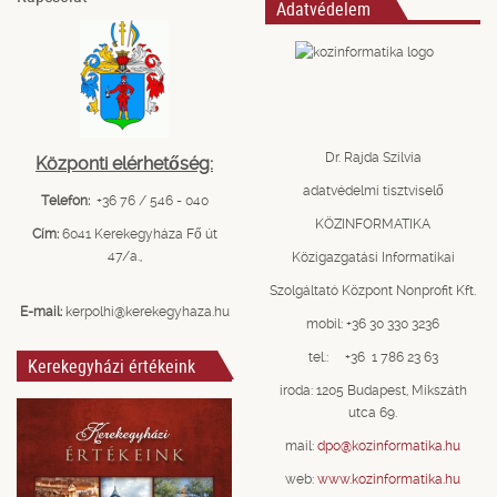
Adatvédelem
Dr. Rajda Szilvia
Központi elérhetőség:
adatvédelmi tisztviselő
Telefon:
+36 76 / 546 - 040
KÖZINFORMATIKA
Cím:
6041 Kerekegyháza Fő út
47/a.,
Közigazgatási Informatikai
Szolgáltató Központ Nonprofit Kft.
E-mail:
kerpolhi@kerekegyhaza.hu
mobil: +36 30 330 3236
tel.: +36 1 786 23 63
Kerekegyházi értékeink
iroda: 1205 Budapest, Mikszáth
utca 69.
mail:
dpo@kozinformatika.hu
web:
www.kozinformatika.hu