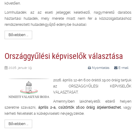
követően.
Lomhulladék: az az eseti jelleggel keletkező, nagyméretű darabos
háztartási hulladék, mely mérete miatt nem fér a közszolgáltatáshoz
rendszeresített hulladékgyűjtő edénybe (kukába).
Bővebben ...
Országgyűlési képviselők választása
2026. január 19.
Nyomtatás
E-mail
2026. április 12-én 6.00 órától 19.00 óráig tartjuk
az ORSZÁGGYŰLÉSI KÉPVISELŐK
VÁLASZTÁSÁT.
Amennyiben lakóhelyétől eltérő helyen
szeretne szavazni,
április 2-a, csütörtök 16.00 óráig átjelentkezhet
, vagy
kérheti felvételét a külképviseleti névjegyzékbe.
Bővebben ...