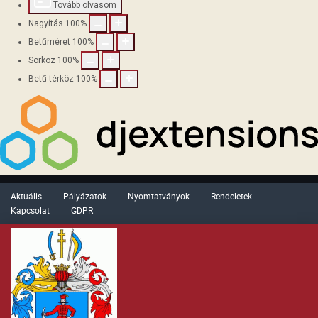
Tovább olvasom
Nagyítás
100
%
Betűméret
100
%
Sorköz
100
%
Betű térköz
100
%
Aktuális
Pályázatok
Nyomtatványok
Rendeletek
Kapcsolat
GDPR