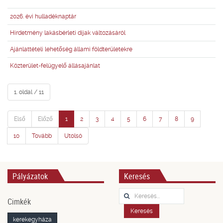
2026. évi hulladéknaptár
Hirdetmény lakásbérleti díjak változásáról
Ajánlattételi lehetőség állami földterületekre
Közterület-felügyelő állásajánlat
1. oldal / 11
Első
Előző
1
2
3
4
5
6
7
8
9
10
Tovább
Utolsó
Pályázatok
Keresés
Keresés...
Cimkék
Keresés
kerekegyháza