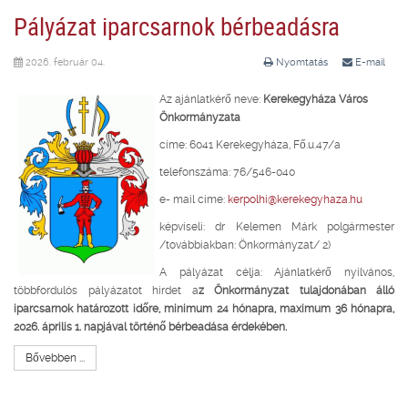
Pályázat iparcsarnok bérbeadásra
2026. február 04.
Nyomtatás
E-mail
Az ajánlatkérő neve:
Kerekegyháza Város
Önkormányzata
címe: 6041 Kerekegyháza, Fő.u.47/a
telefonszáma: 76/546-040
e- mail címe:
kerpolhi@kerekegyhaza.hu
képviseli: dr Kelemen Márk polgármester
/továbbiakban: Önkormányzat/ 2)
A pályázat célja: Ajánlatkérő nyilvános,
többfordulós pályázatot hirdet a
z Önkormányzat tulajdonában álló
iparcsarnok határozott időre, minimum 24 hónapra, maximum 36 hónapra,
2026. április 1. napjával történő bérbeadása érdekében.
Bővebben ...