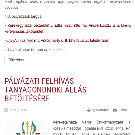
kivett építési telek művelési ágú forgalomképes ingatlan értékesítése
céljából.
3) A pályázatok tárgya:
- Kerekegyháza belterület 1. 1264 hrsz., 864 m2, André László u. 4. Lke-2
kertvárosias lakóterület
- 1323/1 hrsz, 795 m2, Vörösmarty u. 8., Lf-1 falusias lakóterület
adásvétel útján történő értékesítése.
Bővebben ...
PÁLYÁZATI FELHÍVÁS
TANYAGONDNOKI ÁLLÁS
BETÖLTÉSÉRE
2026. június 08.
Nyomtatás
E-mail
Kerekegyháza Város Önkormányzata
a
közalkalmazottak jogállásáról szóló 1992. évi
XXXIII. törvény 20/A. § alapján pályázatot