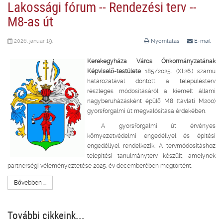
Lakossági fórum -- Rendezési terv --
M8-as út
2026. január 19.
Nyomtatás
E-mail
Kerekegyháza Város Önkormányzatának
Képviselő-testülete
185/2025. (XI.26.) számú
határozatával döntött a településterv
részleges módosításáról a kiemelt állami
nagyberuházásként épülő M8 (távlati M200)
gyorsforgalmi út megvalósítása érdekében.
A gyorsforgalmi út érvényes
környezetvédelmi engedéllyel és építési
engedéllyel rendelkezik. A tervmódosításhoz
telepítési tanulmányterv készült, amelynek
partnerségi véleményeztetése 2025. év decemberében megtörtént.
Bővebben ...
További cikkeink...