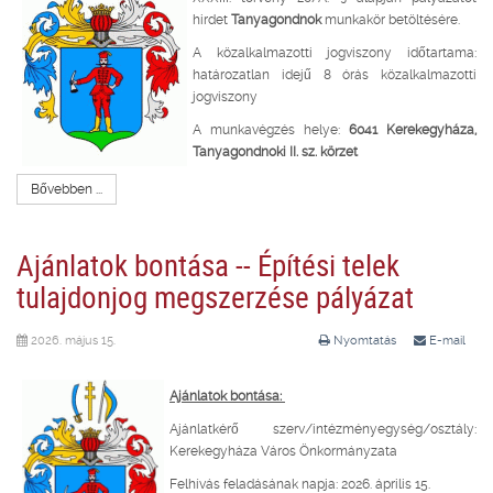
hirdet
Tanyagondnok
munkakör betöltésére.
A közalkalmazotti jogviszony időtartama:
határozatlan idejű 8 órás közalkalmazotti
jogviszony
A munkavégzés helye:
6041 Kerekegyháza,
Tanyagondnoki II. sz. körzet
Bővebben ...
Ajánlatok bontása -- Építési telek
tulajdonjog megszerzése pályázat
2026. május 15.
Nyomtatás
E-mail
Ajánlatok bontása:
Ajánlatkérő szerv/intézményegység/osztály:
Kerekegyháza Város Önkormányzata
Felhívás feladásának napja: 2026. április 15.