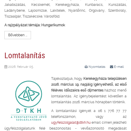
Jakabszállás, Kecskemét, Kerekegyháza, Kunbaracs, Kunszállás,
Ladánybene, Lajosmizse, Lakitelek, Nyárlőrinc, Orgovány, Szentkirály,
Tiszaalpár, Tiszakécske, Városföld.
A rajzpályázat témája:
Hungarikumok
Bővebben ...
Lomtalanítás
2026. február 05.
Nyomtatás
E-mail
Tájékoztatjuk, hogy
Kerekegyháza településen
2026. március 19. napjáig igényelhető, az első
féléves időszakra eső díjmentes
házhoz menő
lomtalanítás. Az igénybejelentést követően a
lomtalanítás 2026. március hónapban történik.
A lomtalanítási igényét a 06 1 776 77 77
telefonszámon, vagy az
ugyfelszolgalat@dtkh.hu
email címen jelezheti
ügyfélszolgálatunk felé beazonosítás - vevőazonosító megadását