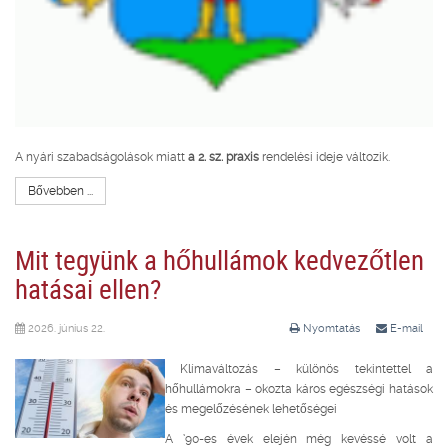
A nyári szabadságolások miatt
a 2. sz. praxis
rendelési ideje változik.
Bővebben ...
Mit tegyünk a hőhullámok kedvezőtlen
hatásai ellen?
2026. június 22.
Nyomtatás
E-mail
Klímaváltozás – különös tekintettel a
hőhullámokra – okozta káros egészségi hatások
és megelőzésének lehetőségei
A ’90-es évek elején még kevéssé volt a