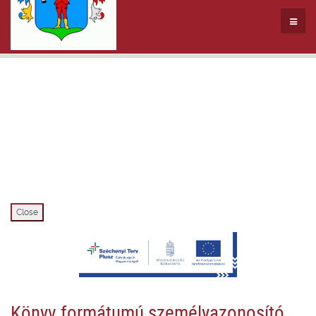
Close
Könyv formátumú személyazonosító