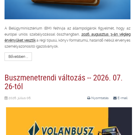
A Belügyminisztérium (BM) felhívja az állampolgárok figyelmét, hogy az
európai uniós szabályozással összhangban,
2026. augusztus 3-án végleg
érvényüket vesztik
a régi típusú, könyv formátumú, határidő nélkül érvényes
személyazonosító igazolványok.
Bővebben ...
Buszmenetrendi változás -- 2026. 07.
26-tól
2026. július 06.
Nyomtatás
E-mail