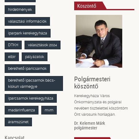
Köszöntő
hirdetmények
választási információk
iparpark kerekegyháza
DTKH
választások 2024
elbir
pályázatok
bérelhető iparicsarnok
Polgármesteri
bérelhető ipacsarnok bács-
köszöntő
kiskun vármegye
Kerekegyháza Város
iparcsarnok kerekegyháza
Önkormányzata és polgárai
nevében tisztelettel köszöntöm
madárinfluenza
mvm
Önt városunk honlapján.
áramszünet
Dr. Kelemen Márk
polgármester
Kapcsolat