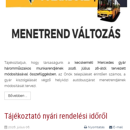
Tájékoztatjuk, hogy társaságunk a
kecskeméti Mercedes gyár
háromműszakos munkarendjének 2026. július 26-ától tervezett
módosításával összefüggésben
, az Önök települését érintően számos, a
gyár kiszolgálását végző helyközi autóbuszjárat menetrendjének
módosítását tervezi.
Bővebben ...
Tájékoztató nyári rendelési időről
2026. július 06.
Nyomtatás
E-mail