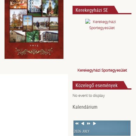
Kerekegyházi SE
Kerekegyházi Sportegyesület
Közelegő események
No event to display
Kalendárium
Previous
Previous
Next
Next
Year
Month
Year
Month
2026 JULY