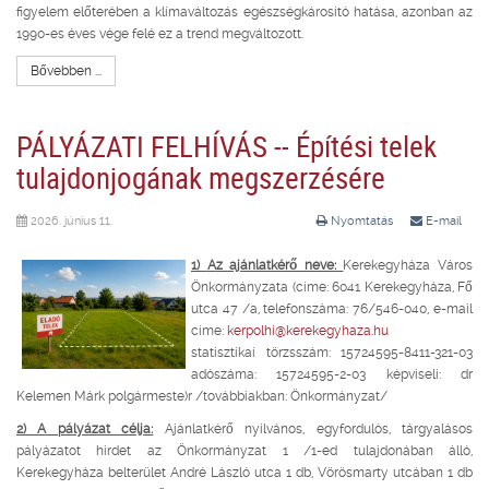
figyelem előterében a klímaváltozás egészségkárosító hatása, azonban az
1990-es éves vége felé ez a trend megváltozott.
Bővebben ...
PÁLYÁZATI FELHÍVÁS -- Építési telek
tulajdonjogának megszerzésére
2026. június 11.
Nyomtatás
E-mail
1)
A
z ajánlatkérő neve:
Kerekegyháza Város
Önkormányzata (címe: 6041 Kerekegyháza, Fő
utca 47 /a, telefonszáma: 76/546-040, e-mail
címe:
kerpolhi@kerekegyhaza.hu
statisztikai törzsszám: 15724595-8411-321-03
adószáma: 15724595-2-03 képviseli: dr
Kelemen Márk polgármeste)r /továbbiakban: Önkormányzat/
2) A pályázat célja:
Ajánlatkérő nyilvános, egyfordulós, tárgyalásos
pályázatot hirdet az Önkormányzat 1 /1-ed tulajdonában álló,
Kerekegyháza belterület André László utca 1 db, Vörösmarty utcában 1 db