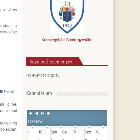
zta káros
terében a
éves vége
Kerekegyházi Sportegyesület
Közelegő események
No event to display
E-mail
Kalendárium
ta (címe:
0, e-mail
Previous
Previous
Next
Next
Year
Month
Year
Month
1934 MAY
24595-2-03
biakban:
H
K
Sze
Cs
P
Szo
V