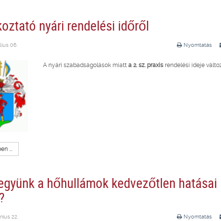
oztató nyári rendelési időről
lius 06.
Nyomtatás
A nyári szabadságolások miatt
a 2. sz. praxis
rendelési ideje válto
n ...
tegyünk a hőhullámok kedvezőtlen hatásai
?
nius 22.
Nyomtatás