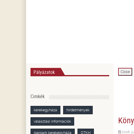
Pályázatok
Close
Cimkék
kerekegyháza
hirdetmények
Köny
választási információk
2026. jú
iparpark kerekegyháza
DTKH