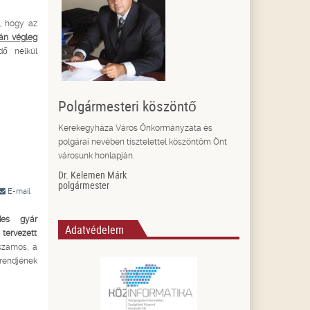
t, hogy az
án végleg
dő nélkül
Polgármesteri köszöntő
Kerekegyháza Város Önkormányzata és
polgárai nevében tisztelettel köszöntöm Önt
városunk honlapján.
Dr. Kelemen Márk
polgármester
E-mail
des gyár
Adatvédelem
ervezett
 számos, a
rendjének