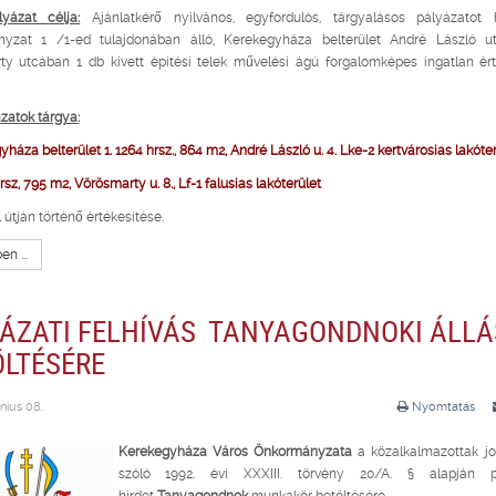
yázat célja:
Ajánlatkérő nyilvános, egyfordulós, tárgyalásos pályázatot 
yzat 1 /1-ed tulajdonában álló, Kerekegyháza belterület André László u
ty utcában 1 db kivett építési telek művelési ágú forgalomképes ingatlan ért
ázatok tárgya:
háza belterület 1. 1264 hrsz., 864 m2, André László u. 4. Lke-2 kertvárosias lakóte
rsz, 795 m2, Vörösmarty u. 8., Lf-1 falusias lakóterület
 útján történő értékesítése.
n ...
YÁZATI FELHÍVÁS TANYAGONDNOKI ÁLLÁ
ÖLTÉSÉRE
nius 08.
Nyomtatás
Kerekegyháza Város Önkormányzata
a közalkalmazottak jo
szóló 1992. évi XXXIII. törvény 20/A. § alapján pá