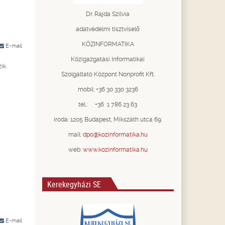
Dr. Rajda Szilvia
adatvédelmi tisztviselő
KÖZINFORMATIKA
E-mail
Közigazgatási Informatikai
zik.
Szolgáltató Központ Nonprofit Kft.
mobil: +36 30 330 3236
tel.: +36 1 786 23 63
iroda: 1205 Budapest, Mikszáth utca 69.
mail:
dpo@kozinformatika.hu
web:
www.kozinformatika.hu
Kerekegyházi SE
E-mail