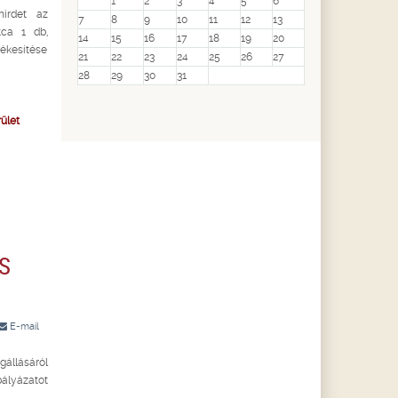
1
2
3
4
5
6
hirdet az
7
8
9
10
11
12
13
tca 1 db,
14
15
16
17
18
19
20
ékesítése
21
22
23
24
25
26
27
28
29
30
31
rület
S
E-mail
gállásáról
lyázatot