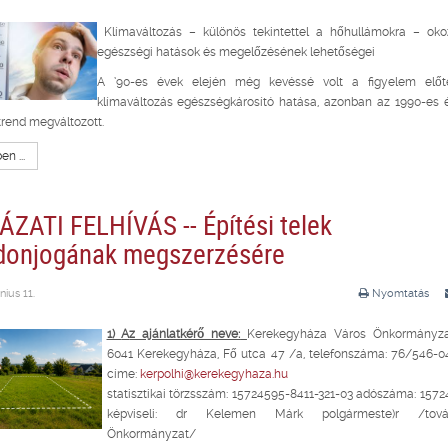
Klímaváltozás – különös tekintettel a hőhullámokra – oko
egészségi hatások és megelőzésének lehetőségei
A ’90-es évek elején még kevéssé volt a figyelem elő
klímaváltozás egészségkárosító hatása, azonban az 1990-es 
 trend megváltozott.
n ...
ÁZATI FELHÍVÁS -- Építési telek
jdonjogának megszerzésére
nius 11.
Nyomtatás
1)
A
z ajánlatkérő neve:
Kerekegyháza Város Önkormányza
6041 Kerekegyháza, Fő utca 47 /a, telefonszáma: 76/546-04
címe:
kerpolhi@kerekegyhaza.hu
statisztikai törzsszám: 15724595-8411-321-03 adószáma: 157
képviseli: dr Kelemen Márk polgármeste)r /továb
Önkormányzat/