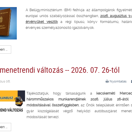
A Belügyminisztérium (BM) felhívja az állampolgárok figyelmé
európai uniós szabályozással összhangban,
2026. augusztus 3-
érvényüket vesztik
a régi típusú, könyv formátumú, határi
érvényes személyazonosító igazolványok.
n ...
enetrendi változás -- 2026. 07. 26-tól
lius 06.
Nyomtatás
Tájékoztatjuk, hogy társaságunk a
kecskeméti Merce
háromműszakos munkarendjének 2026. július 26-ától t
módosításával összefüggésben
, az Önök települését érintően
gyár kiszolgálását végző helyközi autóbuszjárat menet
módosítását tervezi.
n ...