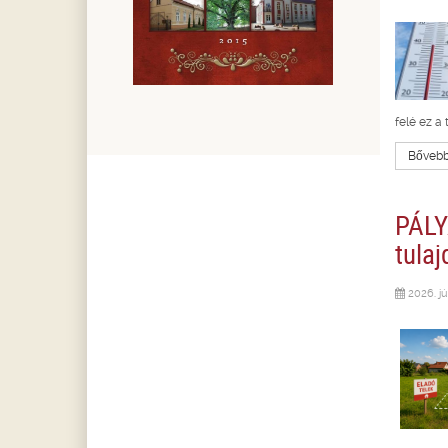
felé ez a
Bővebbe
PÁLY
tula
2026. jú