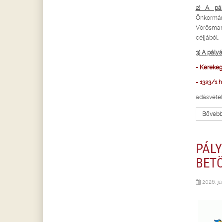
2) A pál
Önkormán
Vörösmar
céljából.
3) A pály
- Kerekegy
- 1323/1 h
adásvétel
Bővebbe
PÁL
BET
2026. jú