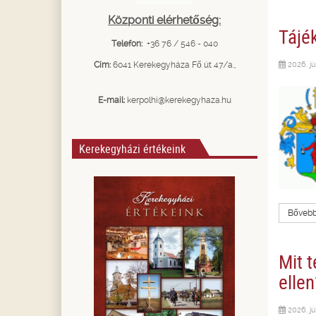
Központi elérhetőség:
Tájék
Telefon:
+36 76 / 546 - 040
Cím:
6041 Kerekegyháza Fő út 47/a.,
2026. jú
E-mail:
kerpolhi@kerekegyhaza.hu
Kerekegyházi értékeink
Bővebbe
Mit 
ellen
2026. jú