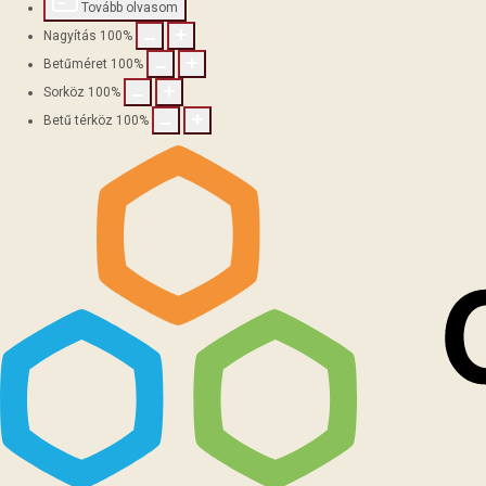
Tovább olvasom
Nagyítás
100
%
Betűméret
100
%
Sorköz
100
%
Betű térköz
100
%