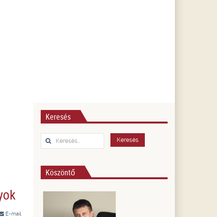
Keresés
Keresés...
Keresés
Köszöntő
yok
E-mail