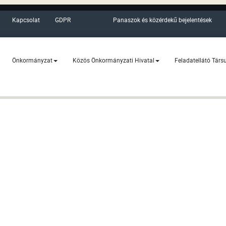
Kapcsolat
GDPR
Panaszok és közérdekű bejelentések
Önkormányzat
Közös Önkormányzati Hivatal
Feladatellátó Társ