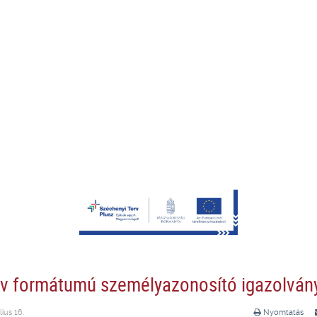
v formátumú személyazonosító igazolván
lius 16.
Nyomtatás