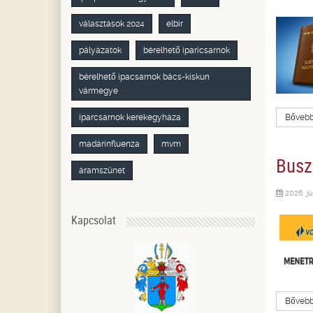
választások 2024
elbir
pályázatok
bérelhető iparicsarnok
bérelhető ipacsarnok bács-kiskun
vármegye
iparcsarnok kerekegyháza
Bővebbe
madárinfluenza
mvm
Buszm
áramszünet
2026. jú
Kapcsolat
Bővebbe